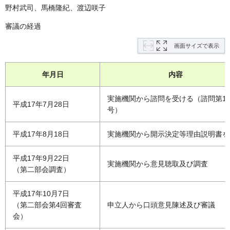
野村武司、馬橋隆紀、渡辺咲子
審議の経過
画面サイズで表示
年月日
内容
実施機関から諮問を受ける（諮問第10
平成17年7月28日
号）
平成17年8月18日
実施機関から開示決定等理由説明書を
平成17年9月22日
実施機関から意見聴取及び調査
（第二部会調査）
平成17年10月7日
（第二部会第4回審査
申立人から口頭意見陳述及び審議
会）