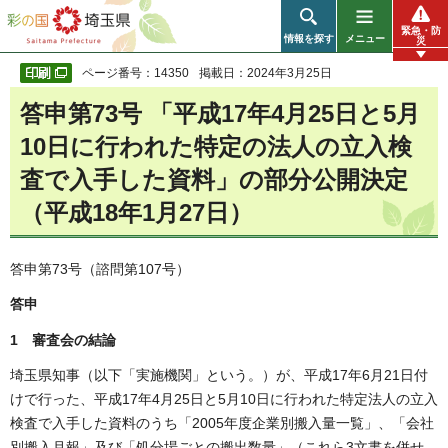
彩の国 埼玉県
緊急・防
情報を探す
メニュー
災
ページ番号：14350
掲載日：2024年3月25日
答申第73号 「平成17年4月25日と5月
10日に行われた特定の法人の立入検
査で入手した資料」の部分公開決定
（平成18年1月27日）
答申第73号（諮問第107号）
答申
1 審査会の結論
埼玉県知事（以下「実施機関」という。）が、平成17年6月21日付
けで行った、平成17年4月25日と5月10日に行われた特定法人の立入
検査で入手した資料のうち「2005年度企業別搬入量一覧」、「会社
別搬入月報」及び「処分場ごとの搬出数量」（これら3文書を併せ