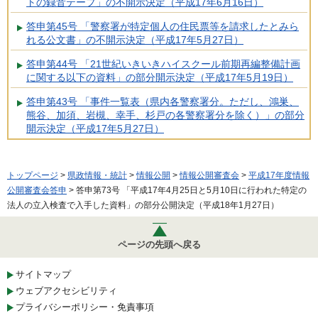
トの録音テープ」の不開示決定（平成17年6月16日）
答申第45号 「警察署が特定個人の住民票等を請求したとみら
れる公文書」の不開示決定（平成17年5月27日）
答申第44号 「21世紀いきいきハイスクール前期再編整備計画
に関する以下の資料」の部分開示決定（平成17年5月19日）
答申第43号 「事件一覧表（県内各警察署分。ただし、鴻巣、
熊谷、加須、岩槻、幸手、杉戸の各警察署分を除く）」の部分
開示決定（平成17年5月27日）
トップページ
>
県政情報・統計
>
情報公開
>
情報公開審査会
>
平成17年度情報
公開審査会答申
> 答申第73号 「平成17年4月25日と5月10日に行われた特定の
法人の立入検査で入手した資料」の部分公開決定（平成18年1月27日）
ページの先頭へ戻る
サイトマップ
ウェブアクセシビリティ
プライバシーポリシー・免責事項