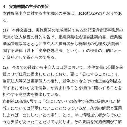
4 実施機関の主張の要旨
本件異議申立に対する実施機関の主張は、おおむね次のとおりであ
る。
(1) 本件文書は、実施機関の地域機関である北部環境管理事務所の
職員が立入検査の目的を告げ、産業廃棄物処理委託契約書、産業廃
棄物管理票等とともに申立人の担当者から廃棄物の処理及び清掃に
関する法律（以下「廃棄物処理法」という。）の検査の目的に沿っ
た資料として得たものである。
(2) 今までの経緯から申立人は口頭において、本件文書は公開を前
提とせず任意に提出したとしており、更に「公にすることにより、
当該法人等又は当該個人の権利、競争上の地位その他正当な利益を
害するおそれがある情報」が含まれることを理由に開示することを
拒否する意見書を提出している。
条例第10条第6号では「公にしないとの条件で任意に提供された情
報」については開示しないこととなっているが、条例の解釈と運用
によれば「公にしないとの条件」とは、単に情報提供者からそのよ
うな要請があったことだけでは足りず、その要請を実施機関が了解