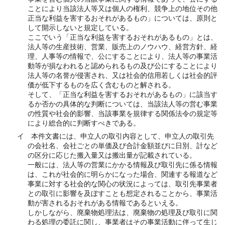
ことにより当該法人等又は個人の権利、競争上の地位その他
正当な利益を害するおそれがあるもの」については、原則と
して開示しないと規定している。
ここでいう「正当な利益を害するおそれがあるもの」とは、
法人等の生産技術、営業、販売上のノウハウ、経営方針、経
理、人事等の情報で、公にすることにより、法人等の事業活
動等が損なわれると認められるもの及び公にすることにより
法人等の名誉が侵害され、又は社会的信用若しくは社会的評
価が低下するものを広く含むものと解される。
そして、「正当な利益を害するおそれがあるもの」に該当す
るか否かの具体的な判断については、当該法人等の営む事業
の性質や社会的影響、当該事業を規律する関係法令の規定等
により総合的に判断すべきである。
イ 本件文書には、申立人の取引内容として、申立人の取引先
の会社名、会社ごとの単価及び合計金額並びに日別、計など
の区分に応じた搬入量又は搬出量が記載されている。
一般には、法人等の営業にかかる情報及び取引先に係る情報
は、これが社会的に明らかになった場合、関連する報道など
事業に対する社会的な関心の状況によっては、取引先事業者
との取引に影響を及ぼすことも想定されることから、事業活
動が害されるおそれがある情報であるといえる。
しかしながら、廃棄物処理法は、廃棄物の処理及び取引に関
わる処理の委託に関し、事業者はその事業活動に伴って生じ