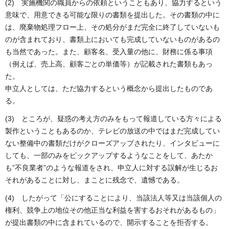
(2) 実施機関の職員からの依頼ということもあり、協力するという
意味で、用意できる可能な限りの書類を提出した。その書類の中に
は、廃棄物処理フロー上、その処分がまだ完全に終了していないも
のが含まれており、書類上においても完成していないものがあるの
も当然であった。また、顧客名、受入量の他に、財務に係る事項
（例えば、売上高、顧客ごとの単価等）が記載された書類もあっ
た。
申立人としては、ただ協力するという概念から提出したものであ
る。
(3) ところが、疑惑の考え方のみをもって報道している方々による
製作ということもあるのか、テレビの放送の中ではまだ完成してい
ない整備中の書類だけがクローズアップされたり、インタビューに
しても、一部のみをピックアップするようなことをして、あたか
も”不良業者”のような報道をされ、申立人に対する誤解が生じるお
それがあることに対し、まことに残念で、遺憾である。
(4) したがって「公にすることにより、当該法人等又は当該個人の
権利、競争上の地位その他正当な利益を害するおそれがあるもの」
が提出書類の中に含まれているので、開示することを拒否する。