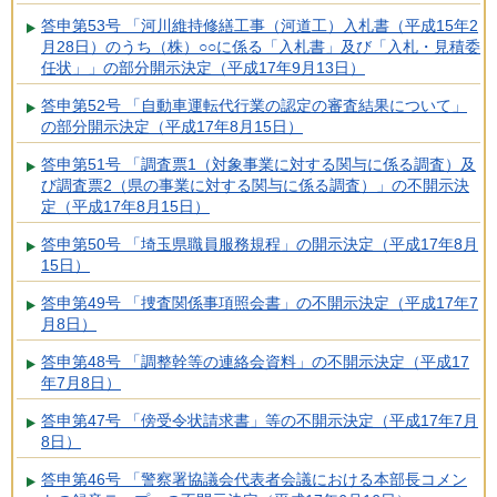
答申第53号 「河川維持修繕工事（河道工）入札書（平成15年2
月28日）のうち（株）○○に係る「入札書」及び「入札・見積委
任状」」の部分開示決定（平成17年9月13日）
答申第52号 「自動車運転代行業の認定の審査結果について」
の部分開示決定（平成17年8月15日）
答申第51号 「調査票1（対象事業に対する関与に係る調査）及
び調査票2（県の事業に対する関与に係る調査）」の不開示決
定（平成17年8月15日）
答申第50号 「埼玉県職員服務規程」の開示決定（平成17年8月
15日）
答申第49号 「捜査関係事項照会書」の不開示決定（平成17年7
月8日）
答申第48号 「調整幹等の連絡会資料」の不開示決定（平成17
年7月8日）
答申第47号 「傍受令状請求書」等の不開示決定（平成17年7月
8日）
答申第46号 「警察署協議会代表者会議における本部長コメン