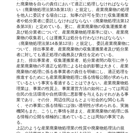
た廃棄物を自らの責任において適正に処理しなければならな
い（廃棄物処理法第3条第1項）と規定し、産業廃棄物の処理
を他人に委託する場合には、知事の許可を受けた収集運搬業
者や処分業者に委託しなければならない（廃棄物処理法第12
条第3項）と定めている。更に、産業廃棄物の収集運搬業者
及び処分業者について、産業廃棄物処理基準に従い、産業廃
棄物の収集若しくは運搬又は処分を行わなければならない
（廃棄物処理法第14条第12項）と規定し、委託産業廃棄物に
ついて、排出事業者、産業廃棄物の収集運搬業者及び処分業
者に対しても適正処理の義務及び責任を定めている。
また、排出事業者、収集運搬業者、処分業者間の取引に伴う
産業廃棄物の不適正な処理による社会的影響は大きく、産業
廃棄物の処理に係る各事業者の責任を明確にし、適正処理を
推進するためにも産業廃棄物処理に係る情報公開が求められ
ているという事実を看過することはできない。産業廃棄物処
理業は、事業の性質上、事業運営方法の如何によっては周辺
住民の生活環境や自然環境に悪影響を与えるおそれがある事
業であり、その分、周辺住民はもとより社会的な関心も高
く、その事業に係る情報には強い透明性が求められる。実施
機関もまた、こうした事情を踏まえ、産業廃棄物の処理に係
る情報の公開を積極的に進めていることは周知の事実であ
る。
上記のような産業廃棄物処理業の性質や廃棄物処理法の規