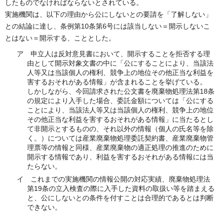
したものでなければならないとされている。
実施機関は、以下の理由から公にしないとの要請を「了解しない」
との結論に達し、条例第10条第6号には該当しない＝開示しないこ
とはない＝開示する、こととした。
ア 申立人は反対意見書において、開示することを拒否する理
由として開示対象文書の中に「公にすることにより、当該法
人等又は当該個人の権利、競争上の地位その他正当な利益を
害するおそれがある情報」が含まれることを挙げている。
しかしながら、今回請求された公文書を廃棄物処理法第18条
の規定により入手した場合、委託金額については「公にする
ことにより、当該法人等又は当該個人の権利、競争上の地位
その他正当な利益を害するおそれがある情報」に当たるとし
て非開示とするものの、それ以外の情報（個人の氏名等を除
く。）については産業廃棄物処理委託契約書、産業廃棄物管
理票等の情報と同様、産業廃棄物の適正処理の推進のために
開示する情報であり、利益を害するおそれがある情報には当
たらない。
イ これまでの実施機関の情報公開の対応実績、廃棄物処理法
第19条の立入検査の際に入手した資料の取扱い等を踏まえる
と、公にしないとの条件を付すことは合理的であるとは判断
できない。