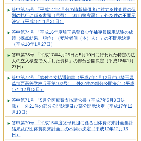
答申第75号 「平成14年4月分の情報提供者に対する捜査費の個
別の執行に係る書類（県費）（狭山警察署）」外23件の不開示
決定（平成18年1月31日）
答申第74号 「平成16年度埼玉県警察少年補導員採用試験の成
績（採点結果、順位）（受験者個（本）人）」の不開示決定
（平成18年1月27日）
答申第73号 「平成17年4月25日と5月10日に行われた特定の法
人の立入検査で入手した資料」の部分公開決定（平成18年1月
27日）
答申第72号 「給付金支払通知書（平成7年4月12日付け埼玉県
草加西高等学校収受第102号）」外22件の部分公開決定（平成
17年12月13日）
答申第71号 「5月分医療費支払請求書（平成7年5月9日決
裁）」外21件の部分公開決定及び部分開示決定（平成17年12
月13日）
答申第70号 「平成15年度父母負担に係る団体費将来計画集計
結果及び団体費将来計画」の不開示決定（平成17年12月13
日）