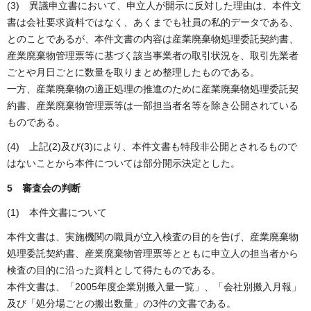
(3) 異議申立書において、申立人が開示に反対した理由は、本件文
書は会社要求資料ではなく、あくまでも社員の私的データである、
とのことであるが、本件文書の内容は産業廃棄物処理委託契約書、
産業廃棄物管理票等に基づく該当事業者の取引状況を、取引先業者
ごとや月日ごとに数量を取りまとめ整理したものである。
一方、産業廃棄物の適正処理の推進のために産業廃棄物処理委託契
約書、産業廃棄物管理票等は一部担当者名等を除き公開されている
ものである。
(4) 上記(2)及び(3)により、本件文書も特段非公開とされるもので
はないことから本件については部分開示決定とした。
5 審査会の判断
(1) 本件文書について
本件文書は、実施機関の職員が立入検査の目的を告げ、産業廃棄物
処理委託契約書、産業廃棄物管理票等とともに申立人の担当者から
検査の目的に沿った資料として得たものである。
本件文書は、「2005年度企業別搬入量一覧」、「会社別搬入月報」
及び「処分場ごとの搬出数量」の3件の文書である。