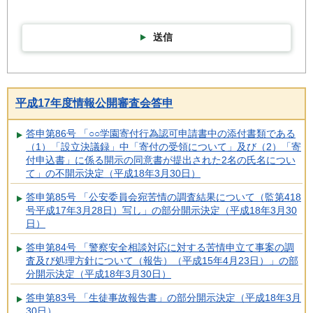
送信
平成17年度情報公開審査会答申
答申第86号 「○○学園寄付行為認可申請書中の添付書類である
（1）「設立決議録」中「寄付の受領について」及び（2）「寄
付申込書」に係る開示の同意書が提出された2名の氏名につい
て」の不開示決定（平成18年3月30日）
答申第85号 「公安委員会宛苦情の調査結果について（監第418
号平成17年3月28日）写し」の部分開示決定（平成18年3月30
日）
答申第84号 「警察安全相談対応に対する苦情申立て事案の調
査及び処理方針について（報告）（平成15年4月23日）」の部
分開示決定（平成18年3月30日）
答申第83号 「生徒事故報告書」の部分開示決定（平成18年3月
30日）