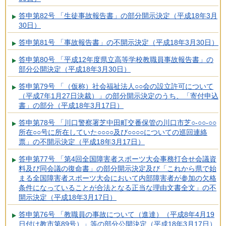
答申第82号 「生徒事故報告書」の部分開示決定（平成18年3月
30日）
答申第81号 「事故報告書」の不開示決定（平成18年3月30日）
答申第80号 「平成12年度県立高等学校教職員事故報告書」の
部分公開決定（平成18年3月30日）
答申第79号 「（仮称）社会福祉法人○○会の設立許可について
（平成7年1月27日決裁）」の部分開示決定のうち、「寄付申込
書」の部分（平成18年3月17日）
答申第78号 「川口警察署芝中田町交番保管の川口市芝○-○○-○○
所在○○号に所在していた○○○○及び○○○○についての巡回連絡
票」の不開示決定（平成18年3月17日）
答申第77号 「第4回全国障害者スポーツ大会事務打合せ会議資
料及び同会議の復命書」の部分開示決定及び「これから県で始
まる全国障害者スポーツ大会において内部障害者が参加の欠格
条件になっていることが合法となる正当な理由文書全文」の不
開示決定（平成18年3月17日）
答申第76号 「教職員の事故について（進達）（平成8年4月19
日付け教市第89号）」等の部分公開決定（平成18年3月17日）