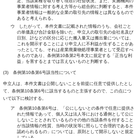
定、当該業種を取り巻く現在の社会状況、また、実施機関の
事業者情報に対する考え方等から総合的に判断すると、本件
事業者情報は一般的な企業の取引先の情報とは異なるもので
あると考えられる。
ウ したがって、本件文書に記載された情報のうち、会社ごと
の単価及び合計金額を除いた、申立人の取引先の会社名及び
日別、計などの区分に応じた搬入量又は搬出量については、
これを開示することにより申立人に不利益が生ずることがあ
ったとしても、それは産業廃棄物処理事業者として受忍すべ
きものであり、条例第10条第2号本文に規定する「正当な利
益」を害するとまでは言えないものと判断する。
(3) 条例第10条第6号該当性について
申立人は、本件文書は公開しないことを前提に任意で提供したとし
て、条例第10条第6号に該当するものと主張するので、この点につ
いて以下に検討する。
ア 条例第10条第6号は、「公にしないとの条件で任意に提供さ
れた情報であって、個人又は法人等における通例として公に
しないこととされているものその他の当該条件を付すること
が当該情報の性質、当時の状況等に照らして合理的であると
認められるもの」については、原則として開示しないと規定
している。