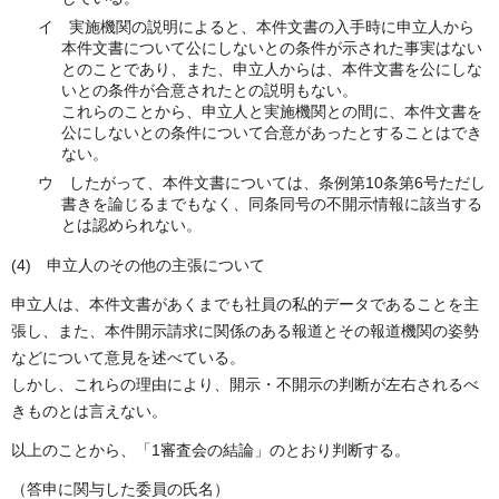
イ 実施機関の説明によると、本件文書の入手時に申立人から
本件文書について公にしないとの条件が示された事実はない
とのことであり、また、申立人からは、本件文書を公にしな
いとの条件が合意されたとの説明もない。
これらのことから、申立人と実施機関との間に、本件文書を
公にしないとの条件について合意があったとすることはでき
ない。
ウ したがって、本件文書については、条例第10条第6号ただし
書きを論じるまでもなく、同条同号の不開示情報に該当する
とは認められない。
(4) 申立人のその他の主張について
申立人は、本件文書があくまでも社員の私的データであることを主
張し、また、本件開示請求に関係のある報道とその報道機関の姿勢
などについて意見を述べている。
しかし、これらの理由により、開示・不開示の判断が左右されるべ
きものとは言えない。
以上のことから、「1審査会の結論」のとおり判断する。
（答申に関与した委員の氏名）