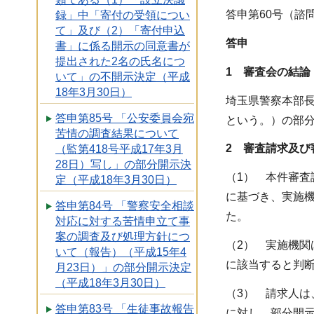
答申第60号（諮問
録」中「寄付の受領につい
て」及び（2）「寄付申込
答申
書」に係る開示の同意書が
提出された2名の氏名につ
1 審査会の結論
いて」の不開示決定（平成
18年3月30日）
埼玉県警察本部長
答申第85号 「公安委員会宛
という。）の部
苦情の調査結果について
2 審査請求及び
（監第418号平成17年3月
28日）写し」の部分開示決
（1） 本件審査
定（平成18年3月30日）
に基づき、実施機
答申第84号 「警察安全相談
た。
対応に対する苦情申立て事
案の調査及び処理方針につ
（2） 実施機関
いて（報告）（平成15年4
に該当すると判
月23日）」の部分開示決定
（平成18年3月30日）
（3） 請求人は
答申第83号 「生徒事故報告
に対し、部分開