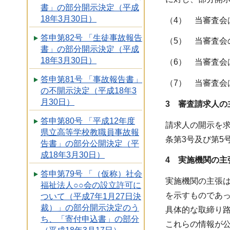
書」の部分開示決定（平成
18年3月30日）
（4） 当審査会
答申第82号 「生徒事故報告
（5） 当審査会
書」の部分開示決定（平成
18年3月30日）
（6） 当審査会
答申第81号 「事故報告書」
（7） 当審査会
の不開示決定（平成18年3
月30日）
3 審査請求人の
答申第80号 「平成12年度
請求人の開示を
県立高等学校教職員事故報
条第3号及び第5
告書」の部分公開決定（平
成18年3月30日）
4 実施機関の主
答申第79号 「（仮称）社会
実施機関の主張
福祉法人○○会の設立許可に
を示すものであ
ついて（平成7年1月27日決
裁）」の部分開示決定のう
具体的な取締り
ち、「寄付申込書」の部分
これらの情報が