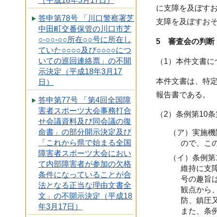
（平成18年3月17日）
に支障を及ぼす
答申第78号 「川口警察署芝
支障を及ぼすおそ
中田町交番保管の川口市芝
○-○○-○○所在○○号に所在し
5 審査会の判断
ていた○○○○及び○○○○につ
いての巡回連絡票」の不開
（1）本件文書に
示決定（平成18年3月17
本件文書は、特
日）
報告書である。
答申第77号 「第4回全国障
害者スポーツ大会事務打合
（2）条例第10
せ会議資料及び同会議の復
命書」の部分開示決定及び
（ア）実施機
「これから県で始まる全国
ので、こ
障害者スポーツ大会におい
（イ）条例第
て内部障害者が参加の欠格
維持に支
条件になっていることが合
号の趣旨
法となる正当な理由文書全
観点から
文」の不開示決定（平成18
防、鎮圧
年3月17日）
また、条