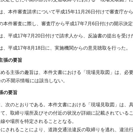
は、本件審査請求について平成15年11月26日付けで審査庁か
の本件審査に際し、審査庁から平成17年7月6日付けの開示決
は、平成17年7月20日付けで請求人から、反論書の提出を受け
は、平成17年8月18日に、実施機関からの意見聴取を行った。
主張の要旨
求める主張の趣旨は、本件文書における「現場見取図」は、必要
号の不開示情報には該当しない。
張の要旨
は、次のとおりである。本件文書における「現場見取図」は、
って、取締り場所及びその付近の状況が詳細に記載されている
路線や場所を特定されることとなる。
公にされることにより、道路交通法違反の取締りを逃れ、違法