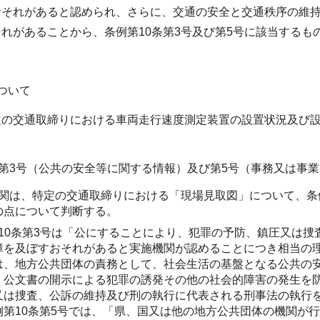
おそれがあると認められ、さらに、交通の安全と交通秩序の維
れがあることから、条例第10条第3号及び第5号に該当するも
ついて
定の交通取締りにおける車両走行速度測定装置の設置状況及び
条第3号（公共の安全等に関する情報）及び第5号（事務又は事
関は、特定の交通取締りにおける「現場見取図」について、条例
の点について判断する。
10条第3号は「公にすることにより、犯罪の予防、鎮圧又は
障を及ぼすおそれがあると実施機関が認めることにつき相当の
は、地方公共団体の責務として、社会生活の基盤となる公共の
、公文書の開示による犯罪の誘発その他の社会的障害の発生を
又は捜査、公訴の維持及び刑の執行に代表される刑事法の執行
例第10条第5号では、「県、国又は他の地方公共団体の機関が