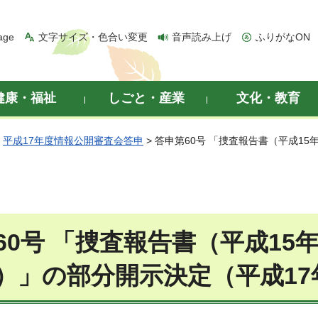
age
文字サイズ・色合い変更
音声読み上げ
ふりがなON
健康・福祉
しごと・産業
文化・教育
>
平成17年度情報公開審査会答申
> 答申第60号 「捜査報告書（平成1
60号 「捜査報告書（平成15
）」の部分開示決定（平成17年