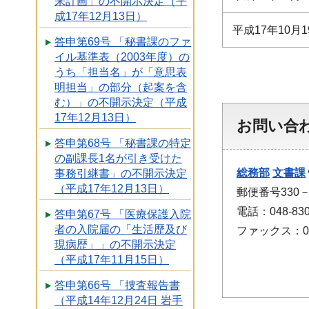
来計画」の不開示決定（平
成17年12月13日）
平成17年10月1
答申第69号 「秘書課のファ
イル基準表（2003年度）の
うち「担当名」が「意思表
明担当」の部分（起案を含
む）」の不開示決定（平成
17年12月13日）
お問い合
答申第68号 「秘書課の特定
の副課長1名が引き受けた
総務部
文書課
事務引継書」の不開示決定
（平成17年12月13日）
郵便番号330
電話：048-830
答申第67号 「医療保護入院
者の入院届の「生活歴及び
ファックス：048
現病歴」」の不開示決定
（平成17年11月15日）
答申第66号 「捜査報告書
（平成14年12月24日 岩手