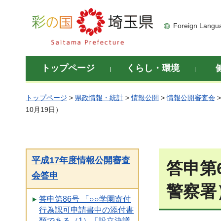
彩の国 埼玉県
Foreign Langu
トップページ
くらし・環境
トップページ
>
県政情報・統計
>
情報公開
>
情報公開審査会
10月19日）
平成17年度情報公開審査
答申第
会答申
警察署
答申第86号 「○○学園寄付
行為認可申請書中の添付書
類である（1）「設立決議