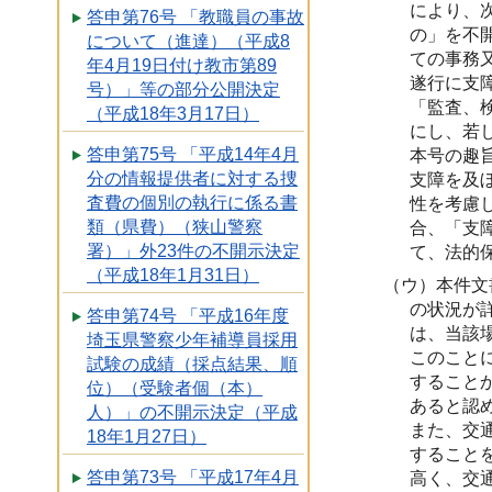
により、
答申第76号 「教職員の事故
の」を不
について（進達）（平成8
ての事務
年4月19日付け教市第89
遂行に支
号）」等の部分公開決定
「監査、
（平成18年3月17日）
にし、若
答申第75号 「平成14年4月
本号の趣
分の情報提供者に対する捜
支障を及
査費の個別の執行に係る書
性を考慮
類（県費）（狭山警察
合、「支
署）」外23件の不開示決定
て、法的
（平成18年1月31日）
（ウ）本件文
の状況が
答申第74号 「平成16年度
は、当該
埼玉県警察少年補導員採用
このこと
試験の成績（採点結果、順
すること
位）（受験者個（本）
あると認
人）」の不開示決定（平成
また、交
18年1月27日）
すること
答申第73号 「平成17年4月
高く、交