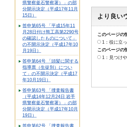
県警察釜石警察署）」の部
分開示決定（平成17年11月
15日）
より良い
答申第65号 「平成15年11
月28日付け熊工高第2290号
このページの
の確認したものについて」
1：役に立
の不開示決定（平成17年10
このページの
月19日）
1：見つけ
答申第64号 「頭髪に関する
指導票（生徒別）につい
て」の不開示決定（平成17
年10月19日）
答申第63号 「捜査報告書
（平成14年12月24日 岩手
県警察釜石警察署）」の部
分開示決定（平成17年10月
19日）
答申第62号 「捜査報告書