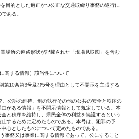
持を目的とした適正かつ公正な交通取締り事務の遂行に
のである。
設置場所の道路形状が記載された「現場見取図」を含む
業に関する情報）該当性について
第10条第3号及び5号を理由として不開示を主張する
捜査、公訴の維持、刑の執行その他の公共の安全と秩序の
理由がある情報」を不開示情報として規定している。本
安全と秩序を維持し、県民全体の利益を擁護するという
防止するために定めたものである。本号は、犯罪の予
を中心としたものについて定めたものである。
行う事務又は事業に関する情報であって、公にすること