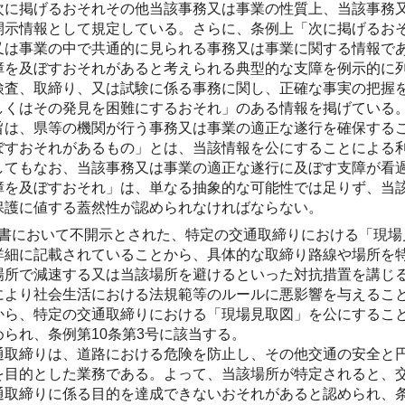
次に掲げるおそれその他当該事務又は事業の性質上、当該事務
開示情報として規定している。さらに、条例上「次に掲げるお
又は事業の中で共通的に見られる事務又は事業に関する情報で
障を及ぼすおそれがあると考えられる典型的な支障を例示的に
検査、取締り、又は試験に係る事務に関し、正確な事実の把握
しくはその発見を困難にするおそれ」のある情報を掲げている
旨は、県等の機関が行う事務又は事業の適正な遂行を確保する
ぼすおそれがあるもの」とは、当該情報を公にすることによる
してもなお、当該事務又は事業の適正な遂行に及ぼす支障が看
障を及ぼすおそれ」は、単なる抽象的な可能性では足りず、当
保護に値する蓋然性が認められなければならない。
書において不開示とされた、特定の交通取締りにおける「現場
詳細に記載されていることから、具体的な取締り路線や場所を
場所で減速する又は当該場所を避けるといった対抗措置を講じ
により社会生活における法規範等のルールに悪影響を与えるこ
から、特定の交通取締りにおける「現場見取図」を公にするこ
められ、条例第10条第3号に該当する。
通取締りは、道路における危険を防止し、その他交通の安全と
を目的とした業務である。よって、当該場所が特定されると、
通取締りに係る目的を達成できないおそれがあると認められ、条