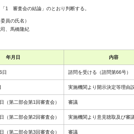
「1 審査会の結論」のとおり判断する。
た委員の氏名）
武司、馬橋隆紀
年月日
内容
6日
諮問を受ける（諮問第66号）
日
実施機関より開示決定等理由
22日（第二部会第1回審査会）
審議
18日（第二部会第2回審査会）
実施機関より意見聴取及び審
月7日（第二部会第3回審査会）
審議