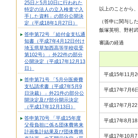
25日と5月10日に行われた
以上のことから、
特定の法人の立入検査で入
手した資料」の部分公開決
（答申に関与し
定（平成18年1月27日）
飯塚英明、野村
答申第72号 「給付金支払通
知書（平成7年4月12日付け
審議の経過
埼玉県草加西高等学校収受
第102号）」外22件の部分
公開決定（平成17年12月13
日）
平成15年11月2
答申第71号 「5月分医療費
支払請求書（平成7年5月9
平成17年7月6
日決裁）」外21件の部分公
開決定及び部分開示決定
平成17年7月
（平成17年12月13日）
答申第70号 「平成15年度
平成17年8月
父母負担に係る団体費将来
計画集計結果及び団体費将
平成17年10