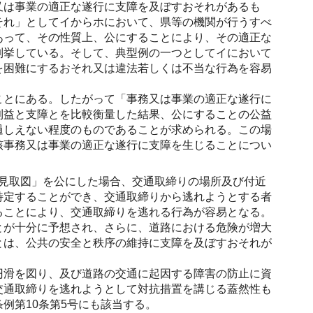
又は事業の適正な遂行に支障を及ぼすおそれがあるも
それ」としてイからホにおいて、県等の機関が行うすべ
あって、その性質上、公にすることにより、その適正な
列挙している。そして、典型例の一つとしてイにおいて
を困難にするおそれ又は違法若しくは不当な行為を容易
。
ことにある。したがって「事務又は事業の適正な遂行に
利益と支障とを比較衡量した結果、公にすることの公益
過しえない程度のものであることが求められる。この場
該事務又は事業の適正な遂行に支障を生じることについ
見取図」を公にした場合、交通取締りの場所及び付近
特定することができ、交通取締りから逃れようとする者
ることにより、交通取締りを逃れる行為が容易となる。
とが十分に予想され、さらに、道路における危険が増大
とは、公共の安全と秩序の維持に支障を及ぼすおそれが
円滑を図り、及び道路の交通に起因する障害の防止に資
交通取締りを逃れようとして対抗措置を講じる蓋然性も
例第10条第5号にも該当する。