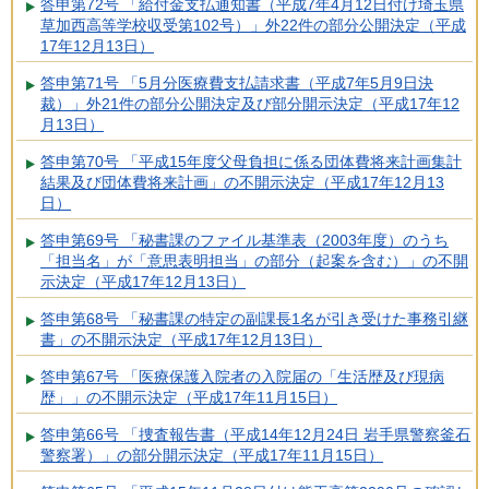
答申第72号 「給付金支払通知書（平成7年4月12日付け埼玉県
草加西高等学校収受第102号）」外22件の部分公開決定（平成
17年12月13日）
答申第71号 「5月分医療費支払請求書（平成7年5月9日決
裁）」外21件の部分公開決定及び部分開示決定（平成17年12
月13日）
答申第70号 「平成15年度父母負担に係る団体費将来計画集計
結果及び団体費将来計画」の不開示決定（平成17年12月13
日）
答申第69号 「秘書課のファイル基準表（2003年度）のうち
「担当名」が「意思表明担当」の部分（起案を含む）」の不開
示決定（平成17年12月13日）
答申第68号 「秘書課の特定の副課長1名が引き受けた事務引継
書」の不開示決定（平成17年12月13日）
答申第67号 「医療保護入院者の入院届の「生活歴及び現病
歴」」の不開示決定（平成17年11月15日）
答申第66号 「捜査報告書（平成14年12月24日 岩手県警察釜石
警察署）」の部分開示決定（平成17年11月15日）