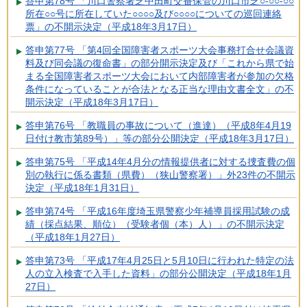
答申第78号 「川口警察署芝中田町交番保管の川口市芝○-○○-○○
所在○○号に所在していた○○○○及び○○○○についての巡回連絡
票」の不開示決定（平成18年3月17日）
答申第77号 「第4回全国障害者スポーツ大会事務打合せ会議資
料及び同会議の復命書」の部分開示決定及び「これから県で始
まる全国障害者スポーツ大会において内部障害者が参加の欠格
条件になっていることが合法となる正当な理由文書全文」の不
開示決定（平成18年3月17日）
答申第76号 「教職員の事故について（進達）（平成8年4月19
日付け教市第89号）」等の部分公開決定（平成18年3月17日）
答申第75号 「平成14年4月分の情報提供者に対する捜査費の個
別の執行に係る書類（県費）（狭山警察署）」外23件の不開示
決定（平成18年1月31日）
答申第74号 「平成16年度埼玉県警察少年補導員採用試験の成
績（採点結果、順位）（受験者個（本）人）」の不開示決定
（平成18年1月27日）
答申第73号 「平成17年4月25日と5月10日に行われた特定の法
人の立入検査で入手した資料」の部分公開決定（平成18年1月
27日）