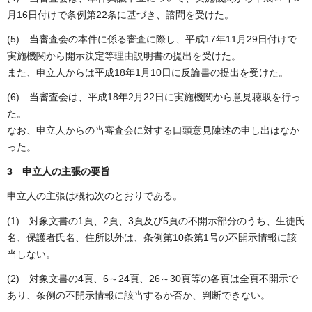
月16日付けで条例第22条に基づき、諮問を受けた。
(5) 当審査会の本件に係る審査に際し、平成17年11月29日付けで
実施機関から開示決定等理由説明書の提出を受けた。
また、申立人からは平成18年1月10日に反論書の提出を受けた。
(6) 当審査会は、平成18年2月22日に実施機関から意見聴取を行っ
た。
なお、申立人からの当審査会に対する口頭意見陳述の申し出はなか
った。
3 申立人の主張の要旨
申立人の主張は概ね次のとおりである。
(1) 対象文書の1頁、2頁、3頁及び5頁の不開示部分のうち、生徒氏
名、保護者氏名、住所以外は、条例第10条第1号の不開示情報に該
当しない。
(2) 対象文書の4頁、6～24頁、26～30頁等の各頁は全頁不開示で
あり、条例の不開示情報に該当するか否か、判断できない。