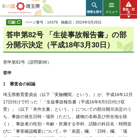
彩の国 埼玉県
緊急・防
情報を探す
メニュー
災
ページ番号：14379
掲載日：2024年3月26日
答申第82号 「生徒事故報告書」の部
分開示決定（平成18年3月30日）
答申第82号（諮問第98）
答申
1 審査会の結論
埼玉県教育委員会（以下「実施機関」という。）が、平成16年12月
17日付けで行った「「生徒事故報告書（平成16年8月5日付け収
受）」（以下「本件文書」という。）についての部分開示決定のう
ち、事故の発生日時・場所（ただし、建物の名称及び所在地を除
く）、事故者の性別・年齢・所属する学科、試験の科目名・時間並
びに「事実確認概要について」中「表題」欄、「日時」欄、「場