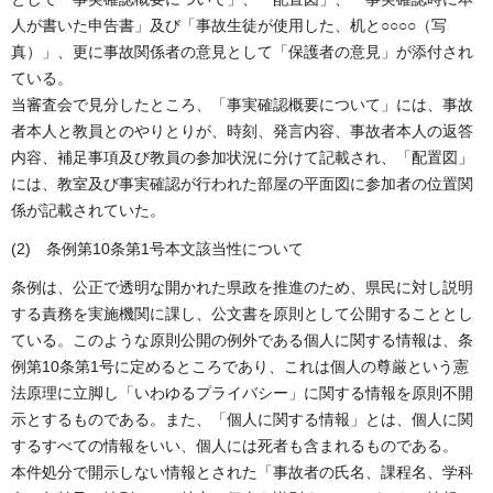
人が書いた申告書」及び「事故生徒が使用した、机と○○○○（写
真）」、更に事故関係者の意見として「保護者の意見」が添付され
ている。
当審査会で見分したところ、「事実確認概要について」には、事故
者本人と教員とのやりとりが、時刻、発言内容、事故者本人の返答
内容、補足事項及び教員の参加状況に分けて記載され、「配置図」
には、教室及び事実確認が行われた部屋の平面図に参加者の位置関
係が記載されていた。
(2) 条例第10条第1号本文該当性について
条例は、公正で透明な開かれた県政を推進のため、県民に対し説明
する責務を実施機関に課し、公文書を原則として公開することとし
ている。このような原則公開の例外である個人に関する情報は、条
例第10条第1号に定めるところであり、これは個人の尊厳という憲
法原理に立脚し「いわゆるプライバシー」に関する情報を原則不開
示とするものである。また、「個人に関する情報」とは、個人に関
するすべての情報をいい、個人には死者も含まれるものである。
本件処分で開示しない情報とされた「事故者の氏名、課程名、学科