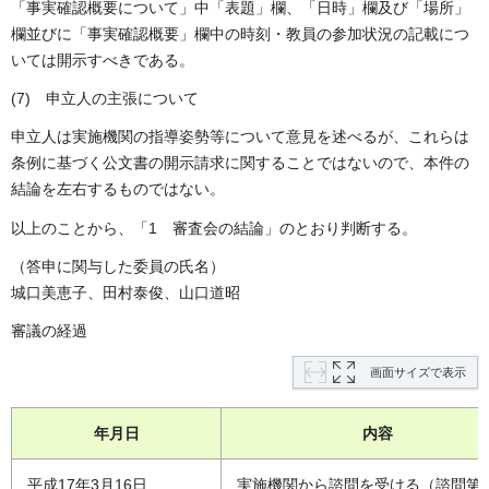
「事実確認概要について」中「表題」欄、「日時」欄及び「場所」
欄並びに「事実確認概要」欄中の時刻・教員の参加状況の記載につ
いては開示すべきである。
(7) 申立人の主張について
申立人は実施機関の指導姿勢等について意見を述べるが、これらは
条例に基づく公文書の開示請求に関することではないので、本件の
結論を左右するものではない。
以上のことから、「1 審査会の結論」のとおり判断する。
（答申に関与した委員の氏名）
城口美恵子、田村泰俊、山口道昭
審議の経過
画面サイズで表示
年月日
内容
平成17年3月16日
実施機関から諮問を受ける（諮問第9