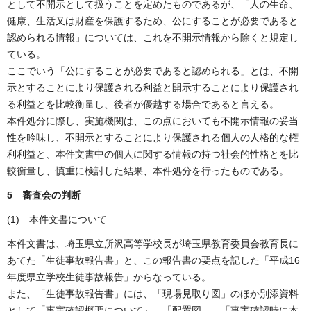
として不開示として扱うことを定めたものであるが、「人の生命、
健康、生活又は財産を保護するため、公にすることが必要であると
認められる情報」については、これを不開示情報から除くと規定し
ている。
ここでいう「公にすることが必要であると認められる」とは、不開
示とすることにより保護される利益と開示することにより保護され
る利益とを比較衡量し、後者が優越する場合であると言える。
本件処分に際し、実施機関は、この点においても不開示情報の妥当
性を吟味し、不開示とすることにより保護される個人の人格的な権
利利益と、本件文書中の個人に関する情報の持つ社会的性格とを比
較衡量し、慎重に検討した結果、本件処分を行ったものである。
5 審査会の判断
(1) 本件文書について
本件文書は、埼玉県立所沢高等学校長が埼玉県教育委員会教育長に
あてた「生徒事故報告書」と、この報告書の要点を記した「平成16
年度県立学校生徒事故報告」からなっている。
また、「生徒事故報告書」には、「現場見取り図」のほか別添資料
として「事実確認概要について」、「配置図」、「事実確認時に本