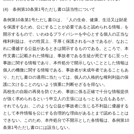
(4) 条例第10条第1号ただし書ロ該当性について
条例第10条第1号ただし書ロは、「人の生命、健康、生活又は財産
を保護するため、公にすることが必要であると認められる情報」を
開示するもので、いわゆるプライバシーを中心とする個人の正当な
権利利益は、その性質上、手厚く保護されるべきであるが、なおこ
れに優越する公益があるときは開示するものである。ところで、本
件文書に記載された情報は、事故者である生徒が死亡するに至った
事故に関する情報であり、本件処分で開示しないこととした情報は
個人の機微に関する情報である。事故者が未成年者であることもあ
り、ただし書ロの適用に当たっては、個人の人格的な権利利益の保
護に欠けることのないよう慎重に判断せざるを得ない。
高校生の自殺の再発を防ぐため、事故に係る正確で十分な情報提供
が強く求められるという申立人の主張にはもっともな点もあるが、
それでもなお、このような公益が事故者に生じる不利益に優越する
として本件情報を公にする合理的な理由があるとまで認めることは
できない。このため、本件処分で不開示とした各情報は、条例第10
条第1号ただし書ロには該当しない。