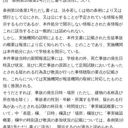
(3) 条例第10条第1号ただし書イ該当性について
条例第10条第1号ただし書イは、法令若しくは他の条例により又は
慣行として公にされ、又は公にすることが予定されている情報を開
示するものであるが、本件処分で開示しない情報とされた各情報が
これに該当するとは一般的には認められない。
しかし、実施機関の説明によると、本件文書に記載された生徒事故
の概要は報道により広く知られている、とのことであり、実施機関
は本件処分において学校名を開示している。
本件事故当時の新聞報道記事には、学校名の外、死亡事故の発生日
時及び状況、並びに死亡事故の原因として定期試験においてあった
とされる疑われる行為及び教員が行った事情聴取の要点が記載さ
れ、これらについては実施機関が報道機関の取材に対応したものと
強く推測される。
そうだとすれば、事故の発生日時・場所（ただし、建物の名称及び
所在地を除く）、事故者の性別・年齢・所属する学科、疑われる行
為があったとされる試験の科目名・時間並びに「事実確認概要につ
いて」中「表題」欄、「日時」欄及び「場所」欄並びに「事実確認
概要」欄中の時刻及び教員の参加状況の記載については、条例第10
条第1号ただし書イに該当し、開示するのが適当と認められる。