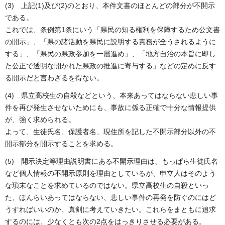
(3) 上記(1)及び(2)のとおり、本件文書のほとんどの部分が不開示
である。
これでは、条例第1条にいう「県民の知る権利を保障するため公文書
の開示」、「県の諸活動を県民に説明する責務が全うされるように
する」、「県民の県政参加を一層進め」、「地方自治の本旨に即し
た公正で透明な開かれた県政の推進に寄与する」などの定めに反す
る開示だと言わざるを得ない。
(4) 県立高校生の自殺などという、本来あってはならない悲しい事
件を再び発生させないためにも、事故に係る正確で十分な情報提供
が、強く求められる。
よって、生徒氏名、保護者名、現住所を記した不開示部分以外の不
開示部分を開示することを求める。
(5) 開示決定等理由説明書にある不開示理由は、もっぱら生徒氏名
など個人情報の不開示原則を理由としているが、申立人はそのよう
な瑣末なことを求めているのではない。県立高校生の自殺といっ
た、ほんらいあってはならない、悲しい事件の再発を防ぐのにはど
うすればいいのか、真剣に考えていきたい。これらをまともに追求
するのには、少なくとも次の2点をはっきりさせる必要がある。