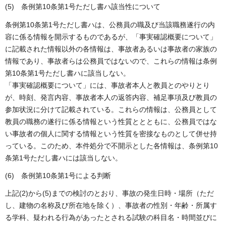
(5) 条例第10条第1号ただし書ハ該当性について
条例第10条第1号ただし書ハは、公務員の職及び当該職務遂行の内
容に係る情報を開示するものであるが、「事実確認概要について」
に記載された情報以外の各情報は、事故者あるいは事故者の家族の
情報であり、事故者らは公務員ではないので、これらの情報は条例
第10条第1号ただし書ハに該当しない。
「事実確認概要について」には、事故者本人と教員とのやりとり
が、時刻、発言内容、事故者本人の返答内容、補足事項及び教員の
参加状況に分けて記載されている。これらの情報は、公務員として
教員の職務の遂行に係る情報という性質ととともに、公務員ではな
い事故者の個人に関する情報という性質を密接なものとして併せ持
っている。このため、本件処分で不開示とした各情報は、条例第10
条第1号ただし書ハには該当しない。
(6) 条例第10条第1号による判断
上記(2)から(5)までの検討のとおり、事故の発生日時・場所（ただ
し、建物の名称及び所在地を除く）、事故者の性別・年齢・所属す
る学科、疑われる行為があったとされる試験の科目名・時間並びに