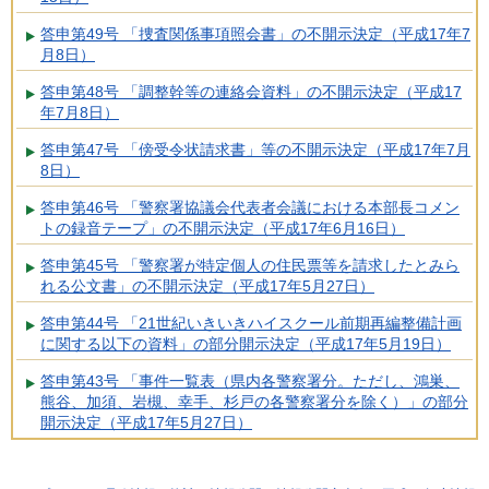
答申第49号 「捜査関係事項照会書」の不開示決定（平成17年7
月8日）
答申第48号 「調整幹等の連絡会資料」の不開示決定（平成17
年7月8日）
答申第47号 「傍受令状請求書」等の不開示決定（平成17年7月
8日）
答申第46号 「警察署協議会代表者会議における本部長コメン
トの録音テープ」の不開示決定（平成17年6月16日）
答申第45号 「警察署が特定個人の住民票等を請求したとみら
れる公文書」の不開示決定（平成17年5月27日）
答申第44号 「21世紀いきいきハイスクール前期再編整備計画
に関する以下の資料」の部分開示決定（平成17年5月19日）
答申第43号 「事件一覧表（県内各警察署分。ただし、鴻巣、
熊谷、加須、岩槻、幸手、杉戸の各警察署分を除く）」の部分
開示決定（平成17年5月27日）