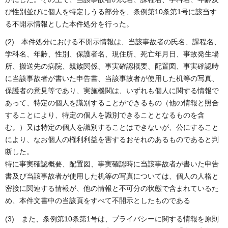
び性別並びに個人を特定しうる部分を、条例第10条第1号に該当す
る不開示情報とした本件処分を行った。
(2) 本件処分における不開示情報は、当該事故者の氏名、課程名、
学科名、年齢、性別、保護者名、現住所、死亡年月日、事故発生場
所、搬送先の病院、親族関係、事実確認概要、配置図、事実確認時
に当該事故者が書いた申告書、当該事故者が使用した机等の写真、
保護者の意見等であり、実施機関は、いずれも個人に関する情報で
あって、特定の個人を識別することができるもの（他の情報と照合
することにより、特定の個人を識別できることとなるものを含
む。）又は特定の個人を識別することはできないが、公にすること
により、なお個人の権利利益を害するおそれのあるものであると判
断した。
特に事実確認概要、配置図、事実確認時に当該事故者が書いた申告
書及び当該事故者が使用した机等の写真については、個人の人格と
密接に関連する情報が、他の情報と不可分の状態で含まれているた
め、本件文書中の当該頁をすべて不開示としたものである
(3) また、条例第10条第1号は、プライバシーに関する情報を原則