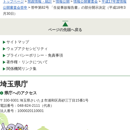
トップページ
>
県政情報・統計
>
情報公開
>
情報公開審査会
>
平成17年度情報
公開審査会答申
> 答申第82号 「生徒事故報告書」の部分開示決定（平成18年3
月30日）
ページの先頭へ戻る
サイトマップ
ウェブアクセシビリティ
プライバシーポリシー・免責事項
著作権・リンクについて
関係機関リンク集
埼玉県庁
県庁へのアクセス
〒330-9301 埼玉県さいたま市浦和区高砂三丁目15番1号
電話番号：048-824-2111（代表）
法人番号：1000020110001