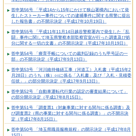
答申第56号 「平成14から15年にかけて狭山署構内において発
生したストーカー事件についての逮捕事件に関する県警に提出
した報告書」の不開示決定（平成17年10月19日）
答申第55号 「平成11年11月14日越谷警察署内で発生した「乱
闘」事件に関して埼玉県警察本部監察官室が行った調査及び処
分に関する一切の文書」の不開示決定（平成17年10月19日）
答申第54号 「療育手帳についての裁判記録のうち甲号証の一
部」の不開示決定（平成17年9月13日）
答申第53号 「河川維持修繕工事（河道工）入札書（平成15年2
月28日）のうち（株）○○に係る「入札書」及び「入札・見積委
任状」」の部分開示決定（平成17年9月13日）
答申第52号 「自動車運転代行業の認定の審査結果について」
の部分開示決定（平成17年8月15日）
答申第51号 「調査票1（対象事業に対する関与に係る調査）及
び調査票2（県の事業に対する関与に係る調査）」の不開示決
定（平成17年8月15日）
答申第50号 「埼玉県職員服務規程」の開示決定（平成17年8月
15日）