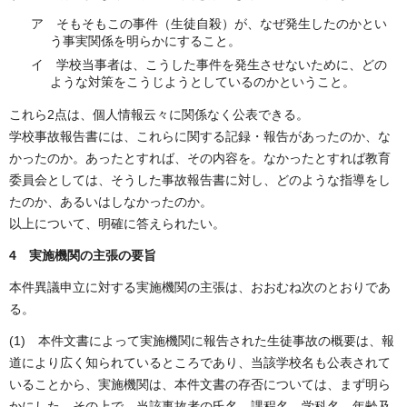
ア そもそもこの事件（生徒自殺）が、なぜ発生したのかとい
う事実関係を明らかにすること。
イ 学校当事者は、こうした事件を発生させないために、どの
ような対策をこうじようとしているのかということ。
これら2点は、個人情報云々に関係なく公表できる。
学校事故報告書には、これらに関する記録・報告があったのか、な
かったのか。あったとすれば、その内容を。なかったとすれば教育
委員会としては、そうした事故報告書に対し、どのような指導をし
たのか、あるいはしなかったのか。
以上について、明確に答えられたい。
4 実施機関の主張の要旨
本件異議申立に対する実施機関の主張は、おおむね次のとおりであ
る。
(1) 本件文書によって実施機関に報告された生徒事故の概要は、報
道により広く知られているところであり、当該学校名も公表されて
いることから、実施機関は、本件文書の存否については、まず明ら
かにした。その上で、当該事故者の氏名、課程名、学科名、年齢及