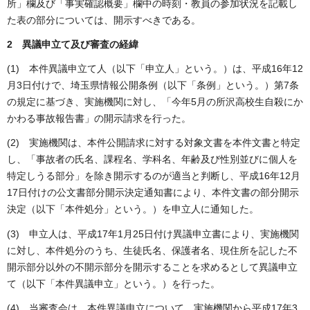
所」欄及び「事実確認概要」欄中の時刻・教員の参加状況を記載し
た表の部分については、開示すべきである。
2 異議申立て及び審査の経緯
(1) 本件異議申立て人（以下「申立人」という。）は、平成16年12
月3日付けで、埼玉県情報公開条例（以下「条例」という。）第7条
の規定に基づき、実施機関に対し、「今年5月の所沢高校生自殺にか
かわる事故報告書」の開示請求を行った。
(2) 実施機関は、本件公開請求に対する対象文書を本件文書と特定
し、「事故者の氏名、課程名、学科名、年齢及び性別並びに個人を
特定しうる部分」を除き開示するのが適当と判断し、平成16年12月
17日付けの公文書部分開示決定通知書により、本件文書の部分開示
決定（以下「本件処分」という。）を申立人に通知した。
(3) 申立人は、平成17年1月25日付け異議申立書により、実施機関
に対し、本件処分のうち、生徒氏名、保護者名、現住所を記した不
開示部分以外の不開示部分を開示することを求めるとして異議申立
て（以下「本件異議申立」という。）を行った。
(4) 当審査会は、本件異議申立について、実施機関から平成17年3