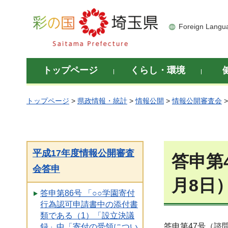
彩の国 埼玉県
Foreign Langu
トップページ
くらし・環境
トップページ
>
県政情報・統計
>
情報公開
>
情報公開審査会
平成17年度情報公開審査
答申第
会答申
月8日
答申第86号 「○○学園寄付
行為認可申請書中の添付書
類である（1）「設立決議
答申第47号（諮問
録」中「寄付の受領につい