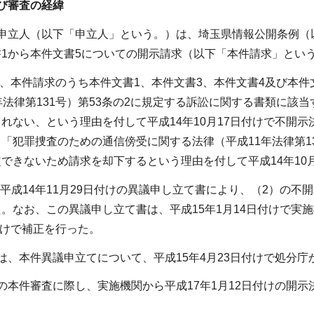
び審査の経緯
議申立人（以下「申立人」という。）は、埼玉県情報公開条例（
1から本件文書5についての開示請求（以下「本件請求」とい
は、本件請求のうち本件文書1、本件文書3、本件文書4及び本
年法律第131号）第53条の2に規定する訴訟に関する書類に該
れない、という理由を付して平成14年10月17日付けで不開
「犯罪捜査のための通信傍受に関する法律（平成11年法律第1
できないため請求を却下するという理由を付して平成14年10
、平成14年11月29日付けの異議申し立て書により、（2）の
。なお、この異議申し立て書は、平成15年1月14日付けで実
日付けで補正を行った。
は、本件異議申立てについて、平成15年4月23日付けで処分庁
の本件審査に際し、実施機関から平成17年1月12日付けの開