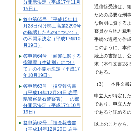
分開示決定（平成17年11月
通信傍受法は、
15日）
ための必要な刑
答申第65号 「平成15年11
な解明に資する
月28日付け熊工高第2290号
察員から地方裁
の確認したものについて」
の不開示決定（平成17年10
手続の過程で作成
月19日）
このように、本件
続上の書類は、
答申第64号 「頭髪に関する
指導票（生徒別）につい
求（本件文書2
て」の不開示決定（平成17
である。
年10月19日）
（3） 本件文書
答申第63号 「捜査報告書
（平成14年12月24日 岩手
申立人が特定した
県警察釜石警察署）」の部
であり、申立人
分開示決定（平成17年10月
19日）
であると認める
答申第62号 「捜査報告書
以上のことから、
（平成14年12月20日 岩手