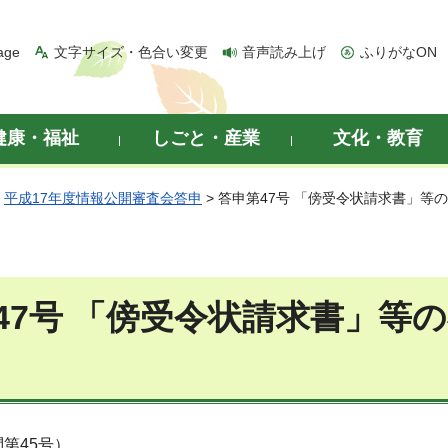
age
文字サイズ・色合い変更
音声読み上げ
ふりがなON
健康・福祉
しごと・産業
文化・教育
>
平成17年度情報公開審査会答申
> 答申第47号 「傍受令状請求書」等
47号 「傍受令状請求書」等の
）
第45号）