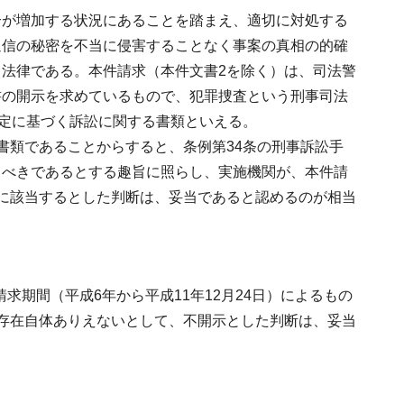
合が増加する状況にあることを踏まえ、適切に対処する
通信の秘密を不当に侵害することなく事案の真相の的確
法律である。本件請求（本件文書2を除く）は、司法警
書の開示を求めているもので、犯罪捜査という刑事司法
規定に基づく訴訟に関する書類といえる。
書類であることからすると、条例第34条の刑事訴訟手
るべきであるとする趣旨に照らし、実施機関が、本件請
に該当するとした判断は、妥当であると認めるのが相当
求期間（平成6年から平成11年12月24日）によるもの
存在自体ありえないとして、不開示とした判断は、妥当