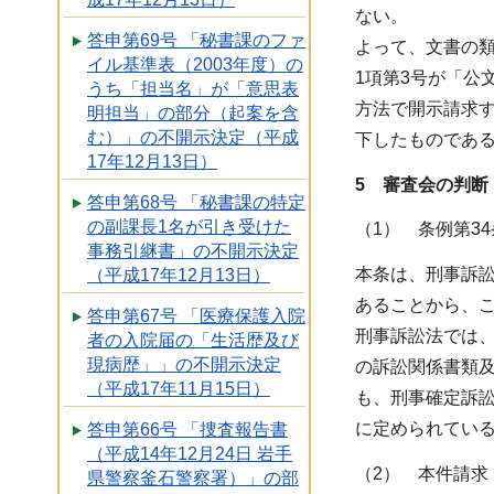
ない。
答申第69号 「秘書課のファ
よって、文書の
イル基準表（2003年度）の
1項第3号が「
うち「担当名」が「意思表
方法で開示請求
明担当」の部分（起案を含
む）」の不開示決定（平成
下したものであ
17年12月13日）
5 審査会の判断
答申第68号 「秘書課の特定
の副課長1名が引き受けた
（1） 条例第3
事務引継書」の不開示決定
本条は、刑事訴訟
（平成17年12月13日）
あることから、
答申第67号 「医療保護入院
刑事訴訟法では
者の入院届の「生活歴及び
現病歴」」の不開示決定
の訴訟関係書類及
（平成17年11月15日）
も、刑事確定訴訟
に定められてい
答申第66号 「捜査報告書
（平成14年12月24日 岩手
（2） 本件請求
県警察釜石警察署）」の部