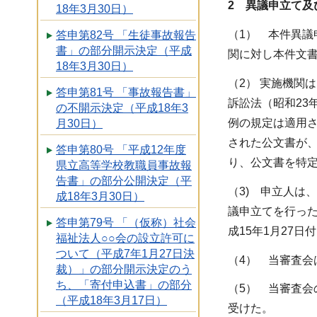
2 異議申立て及
18年3月30日）
（1） 本件異
答申第82号 「生徒事故報告
書」の部分開示決定（平成
関に対し本件文書
18年3月30日）
（2） 実施機関
答申第81号 「事故報告書」
訴訟法（昭和23
の不開示決定（平成18年3
例の規定は適用さ
月30日）
された公文書が、
答申第80号 「平成12年度
り、公文書を特定
県立高等学校教職員事故報
告書」の部分公開決定（平
（3) 申立人は
成18年3月30日）
議申立てを行った
答申第79号 「（仮称）社会
成15年1月27
福祉法人○○会の設立許可に
ついて（平成7年1月27日決
（4） 当審査会
裁）」の部分開示決定のう
ち、「寄付申込書」の部分
（5） 当審査会
（平成18年3月17日）
受けた。