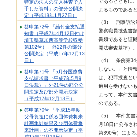
であるとともに
特定の法人の立入検査で入
手した資料」の部分公開決
よるものである
定（平成18年1月27日）
（3） 刑事訴訟
答申第72号 「給付金支払通
警察職員捜査書類
知書（平成7年4月12日付け
書類であると証
埼玉県草加西高等学校収受
第102号）」外22件の部分
開法審査基準）
公開決定（平成17年12月13
（4） 条例第3
日）
しない。」と情報
答申第71号 「5月分医療費
は、犯罪捜査と
支払請求書（平成7年5月9
日決裁）」外21件の部分公
適用を受けない
開決定及び部分開示決定
よって、本件文書
（平成17年12月13日）
のである。
答申第70号 「平成15年度
（5） 本件文書
父母負担に係る団体費将来
計画集計結果及び団体費将
月18日に公布さ
来計画」の不開示決定（平
第390号）によ
成17年12月13日）