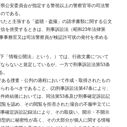
府県公安委員会が指定する警視以上の警察官等の司法警
ものである。
れたと主張する「盗聴・盗撮」の請求書類に関する公文
信を傍受するときは、刑事訴訟法（昭和23年法律第
検事事務官又は司法警察員が検証許可状の発付を求める
。
以下「情報公開法」という。）では、行政文書について
ならないと規定しているが、一方で刑事訴訟法第53条
る。
環である捜査・公判の過程において作成・取得されたもの
れるべきであること、(2)刑事訴訟法第47条により、
件終結後においては、同法第53条及び刑事確定訴訟記
の閲覧を認め、その閲覧を拒否された場合の不服申立てに
刑事確定訴訟記録法により、その取扱い、開示・不開示
、類型的に秘密性が高く、その大部分が個人に関する情報