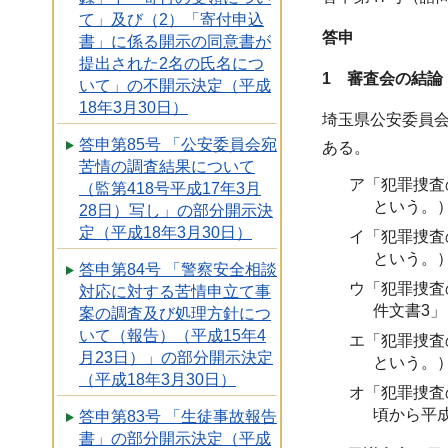
て」及び（2）「寄付申込
答申
書」に係る開示の同意書が
提出された2名の氏名につ
1 審査会の結論
いて」の不開示決定（平成
18年3月30日）
埼玉県公安委員会
答申第85号 「公安委員会宛
ある。
苦情の調査結果について
ア「犯罪捜査
（監第418号平成17年3月
という。
28日）写し」の部分開示決
定（平成18年3月30日）
イ「犯罪捜査
という。
答申第84号 「警察安全相談
ウ「犯罪捜査
対応に対する苦情申立て事
件文書3
案の調査及び処理方針につ
いて（報告）（平成15年4
エ「犯罪捜査
月23日）」の部分開示決定
という。
（平成18年3月30日）
オ「犯罪捜査
頃から平成
答申第83号 「生徒事故報告
書」の部分開示決定（平成