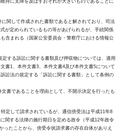
の維持に支障を及ぼすおそれが大きいものであることに
事件に関して作成された書類であると解されており、司法
り様式が定められているもの等があげられるが、手続関係
れも含まれる（国家公安委員会・警察庁における情報公
に規定する訴訟に関する書類及び押収物については、適用
文書1、本件文書3、本件文書4及び本件文書5について
事訴訟法の規定する「訴訟に関する書類」として条例の
除外文書であることを理由として、不開示決定を行ったも
と特定して請求されているが、通信傍受法は平成11年8
受に関する法律の施行期日を定める政令（平成12年政令
なかったことから、傍受令状請求書の存在自体がありえ