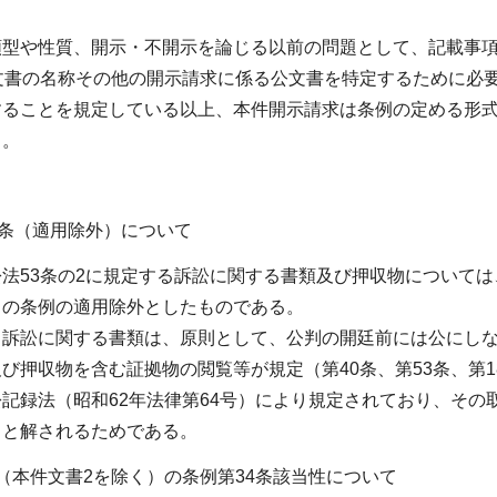
類型や性質、開示・不開示を論じる以前の問題として、記載事項
公文書の名称その他の開示請求に係る公文書を特定するために必
することを規定している以上、本件開示請求は条例の定める形
る。
4条（適用除外）について
法53条の2に規定する訴訟に関する書類及び押収物について
この条例の適用除外としたものである。
、訴訟に関する書類は、原則として、公判の開廷前には公にしな
び押収物を含む証拠物の閲覧等が規定（第40条、第53条、第
記録法（昭和62年法律第64号）により規定されており、そ
ると解されるためである。
（本件文書2を除く）の条例第34条該当性について