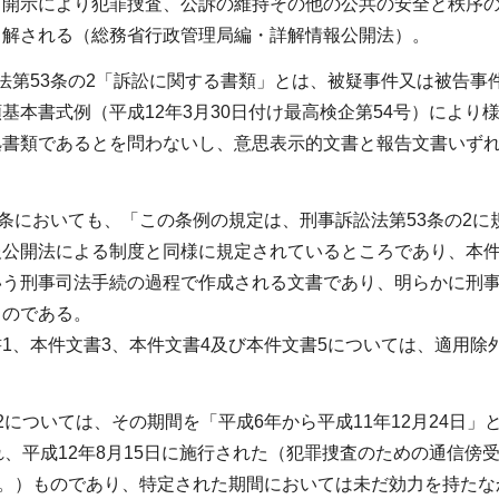
、開示により犯罪捜査、公訴の維持その他の公共の安全と秩序
と解される（総務省行政管理局編・詳解情報公開法）。
法第53条の2「訴訟に関する書類」とは、被疑事件又は被告
基本書式例（平成12年3月30日付け最高検企第54号）によ
拠書類であるとを問わないし、意思表示的文書と報告文書いず
。
4条においても、「この条例の規定は、刑事訴訟法第53条の2
公開法による制度と同様に規定されているところであり、本件
いう刑事司法手続の過程で作成される文書であり、明らかに刑
ものである。
1、本件文書3、本件文書4及び本件文書5については、適用
2については、その期間を「平成6年から平成11年12月24日」
れ、平成12年8月15日に施行された（犯罪捜査のための通信傍
る。）ものであり、特定された期間においては未だ効力を持た