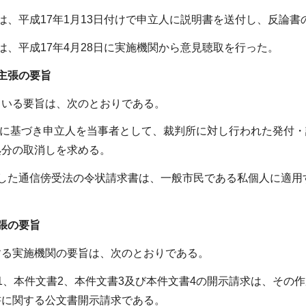
は、平成17年1月13日付けで申立人に説明書を送付し、反論
は、平成17年4月28日に実施機関から意見聴取を行った。
主張の要旨
ている要旨は、次のとおりである。
法に基づき申立人を当事者として、裁判所に対し行われた発付・請
処分の取消しを求める。
した通信傍受法の令状請求書は、一般市民である私個人に適用
張の要旨
する実施機関の要旨は、次のとおりである。
1、本件文書2、本件文書3及び本件文書4の開示請求は、その
書に関する公文書開示請求である。