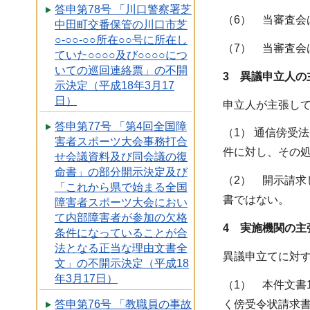
答申第78号 「川口警察署芝
（6） 当審査会
中田町交番保管の川口市芝
○-○○-○○所在○○号に所在し
（7） 当審査会
ていた○○○○及び○○○○につ
いての巡回連絡票」の不開
3 異議申立人の
示決定（平成18年3月17
日）
申立人が主張し
答申第77号 「第4回全国障
（1） 通信傍受
害者スポーツ大会事務打合
件に対し、その
せ会議資料及び同会議の復
命書」の部分開示決定及び
（2） 開示請求
「これから県で始まる全国
書ではない。
障害者スポーツ大会におい
て内部障害者が参加の欠格
4 実施機関の主
条件になっていることが合
法となる正当な理由文書全
異議申立てに対
文」の不開示決定（平成18
年3月17日）
（1） 本件文書
く傍受令状請求
答申第76号 「教職員の事故