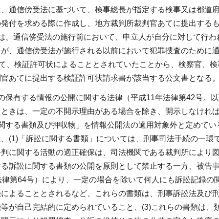
は、通信傍受法に基づいて、検事総長が指定する検事又は都道
の発付を求める際に作成し、地方裁判所裁判官あてに提出する
5は、通信傍受法の施行前において、申立人が自分に対して行わ
るが、通信傍受法が施行される以前において犯罪捜査のために通
いて、検証許可状によることとされていたことから、検察官、
判官あてに提出する検証許可状請求書が該当する公文書となる
の保有する情報の公開に関する法律（平成11年法律第42号。
たときは、一定の不開示理由がある場合を除き、開示しなければ
に関する書類及び押収物」を情報公開法の適用対象外と定めてい
、(1)「訴訟に関する書類」については、刑事司法手続の一
判に関する活動の適正確保は、司法機関である裁判所により図ら
ける訴訟に関する書類の公開を原則として禁止する一方、被告事
法律第64号）により、一定の場合を除いて何人にも訴訟記録
続によることとされるなど、これらの書類は、刑事訴訟法及び
等が自己完結的に定められていること、(3)これらの書類は