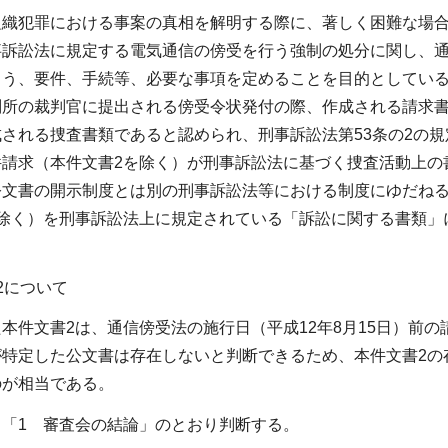
組織犯罪における事案の真相を解明する際に、著しく困難な場
事訴訟法に規定する電気通信の傍受を行う強制の処分に関し、
よう、要件、手続等、必要な事項を定めることを目的としている
判所の裁判官に提出される傍受令状発付の際、作成される請求
される捜査書類であると認められ、刑事訴訟法第53条の2の
請求（本件文書2を除く）が刑事訴訟法に基づく捜査活動上の
公文書の開示制度とは別の刑事訴訟法等における制度にゆだね
を除く）を刑事訴訟法上に規定されている「訴訟に関する書類」
2について
本件文書2は、通信傍受法の施行日（平成12年8月15日）前の請
が特定した公文書は存在しないと判断できるため、本件文書2の
のが相当である。
「1 審査会の結論」のとおり判断する。