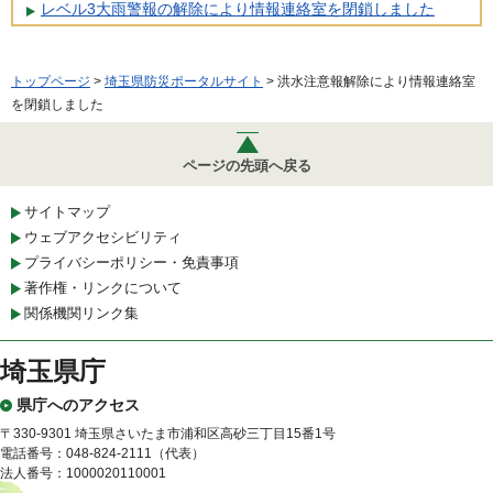
レベル3大雨警報の解除により情報連絡室を閉鎖しました
トップページ
>
埼玉県防災ポータルサイト
> 洪水注意報解除により情報連絡室
を閉鎖しました
ページの先頭へ戻る
サイトマップ
ウェブアクセシビリティ
プライバシーポリシー・免責事項
著作権・リンクについて
関係機関リンク集
埼玉県庁
県庁へのアクセス
〒330-9301 埼玉県さいたま市浦和区高砂三丁目15番1号
電話番号：048-824-2111（代表）
法人番号：1000020110001