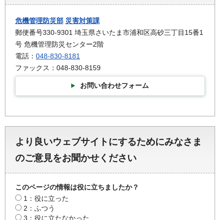
危機管理防災部
災害対策課
郵便番号330-9301 埼玉県さいたま市浦和区高砂三丁目15番1
号 危機管理防災センター2階
電話：
048-830-8181
ファックス：048-830-8159
お問い合わせフォーム
より良いウェブサイトにするためにみなさま
のご意見をお聞かせください
このページの情報は役に立ちましたか？
1：役に立った
2：ふつう
3：役に立たなかった