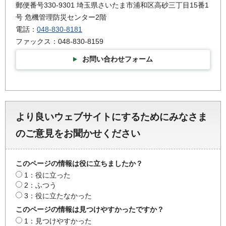
郵便番号330-9301 埼玉県さいたま市浦和区高砂三丁目15番1
号 危機管理防災センター2階
電話：
048-830-8181
ファックス：048-830-8159
お問い合わせフォーム
より良いウェブサイトにするためにみなさま
のご意見をお聞かせください
このページの情報は役に立ちましたか？
1：役に立った
2：ふつう
3：役に立たなかった
このページの情報は見つけやすかったですか？
1：見つけやすかった