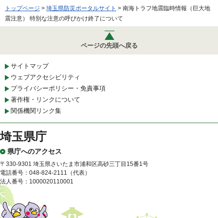
トップページ
>
埼玉県防災ポータルサイト
> 南海トラフ地震臨時情報（巨大地
震注意） 特別な注意の呼びかけ終了について
ページの先頭へ戻る
サイトマップ
ウェブアクセシビリティ
プライバシーポリシー・免責事項
著作権・リンクについて
関係機関リンク集
埼玉県庁
県庁へのアクセス
〒330-9301 埼玉県さいたま市浦和区高砂三丁目15番1号
電話番号：048-824-2111（代表）
法人番号：1000020110001