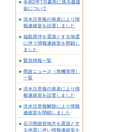
令和2年7月豪雨に係る義援
金について
洪水注意報の発表により情
報連絡室を設置しました
福島県沖を震源とする地震
に伴う情報連絡室を閉鎖し
ました
緊急情報一覧
県政ニュース（危機管理）
一覧
洪水注意報の発表により情
報連絡室を設置しました
洪水注意報解除により情報
連絡室を閉鎖しました
石川県能登地方を震源とす
る地震に伴い情報連絡室を