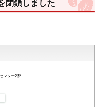
を閉鎖しました
。
災センター2階