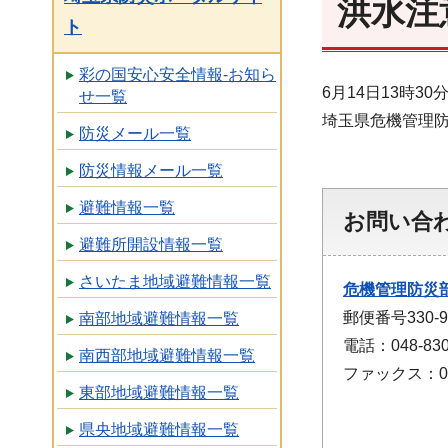
洪水注
ト
彩の国安心安全情報-お知ら
6月14日13時
せ一覧
埼玉県危機管理
防災メール一覧
防災情報メール一覧
避難情報一覧
お問い合
避難所開設情報一覧
さいたま地域避難情報一覧
危機管理防災
郵便番号330
南部地域避難情報一覧
電話：048-830
南西部地域避難情報一覧
ファックス：048
東部地域避難情報一覧
県央地域避難情報一覧