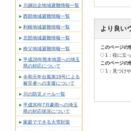
川越比企地域避難情報一覧
西部地域避難情報一覧
利根地域避難情報一覧
より良い
北部地域避難情報一覧
このページの
秩父地域避難情報一覧
1：役に立
平成28年熊本地震への埼玉
このページの
県の対応について
1：見つけ
令和元年台風第19号による
被災者への支援について
川の防災メール一覧
平成30年7月豪雨への埼玉
県の対応状況について
家庭でできる大雪対策