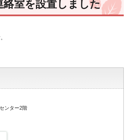
連絡室を設置しました
す。
災センター2階