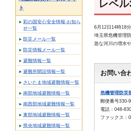
レベル
ト
彩の国安心安全情報-お知ら
6月12日14時
せ一覧
埼玉県危機管理
防災メール一覧
急な河川の増水
防災情報メール一覧
避難情報一覧
避難所開設情報一覧
お問い合
さいたま地域避難情報一覧
危機管理防災
南部地域避難情報一覧
郵便番号330
南西部地域避難情報一覧
電話：048-830
東部地域避難情報一覧
ファックス：048
県央地域避難情報一覧