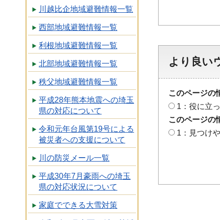
川越比企地域避難情報一覧
西部地域避難情報一覧
利根地域避難情報一覧
より良い
北部地域避難情報一覧
秩父地域避難情報一覧
このページの
平成28年熊本地震への埼玉
1：役に立
県の対応について
このページの
令和元年台風第19号による
1：見つけ
被災者への支援について
川の防災メール一覧
平成30年7月豪雨への埼玉
県の対応状況について
家庭でできる大雪対策