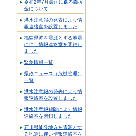
令和2年7月豪雨に係る義援
金について
洪水注意報の発表により情
報連絡室を設置しました
福島県沖を震源とする地震
に伴う情報連絡室を閉鎖し
ました
緊急情報一覧
県政ニュース（危機管理）
一覧
洪水注意報の発表により情
報連絡室を設置しました
洪水注意報解除により情報
連絡室を閉鎖しました
石川県能登地方を震源とす
る地震に伴い情報連絡室を