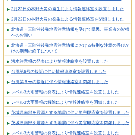
2月22日の林野火災の発生により情報連絡室を設置しました
2月22日の林野火災の発生による情報連絡室を閉鎖しました
北海道・三陸沖後発地震注意情報を受けて県民、事業者の皆様
へのお願い
北海道・三陸沖後発地震注意情報における特別な注意の呼びか
けの期間の終了について
洪水注意報の発表により情報連絡室を設置しました
台風第6号の接近に伴い情報連絡室を設置しました
台風第６号の接近に伴う情報連絡室を閉鎖しました
レベル3大雨警報の発表により情報連絡室を設置しました
レベル3大雨警報の解除により情報連絡室を閉鎖しました
茨城県南部を震源とする地震に伴い災害即応室を設置しました
茨城県南部を震源とする地震に伴う災害即応室を閉鎖しました
レベル3大雨警報の発表により情報連絡室を設置しました