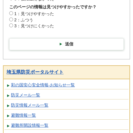
このページの情報は見つけやすかったですか？
1：見つけやすかった
2：ふつう
3：見つけにくかった
送信
埼玉県防災ポータルサイト
彩の国安心安全情報-お知らせ一覧
防災メール一覧
防災情報メール一覧
避難情報一覧
避難所開設情報一覧