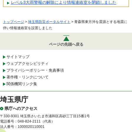
レベル3大雨警報の解除により情報連絡室を閉鎖しました
トップページ
>
埼玉県防災ポータルサイト
> 青森県東方沖を震源とする地震に
伴い情報連絡室を設置しました
ページの先頭へ戻る
サイトマップ
ウェブアクセシビリティ
プライバシーポリシー・免責事項
著作権・リンクについて
関係機関リンク集
埼玉県庁
県庁へのアクセス
〒330-9301 埼玉県さいたま市浦和区高砂三丁目15番1号
電話番号：048-824-2111（代表）
法人番号：1000020110001