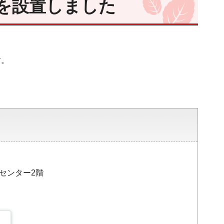
を設置しました
す。
災センター2階