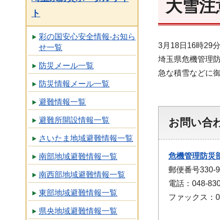
大雪注
ト
彩の国安心安全情報-お知ら
3月18日16時
せ一覧
埼玉県危機管理
防災メール一覧
急な積雪などに
防災情報メール一覧
避難情報一覧
避難所開設情報一覧
お問い合
さいたま地域避難情報一覧
危機管理防災
南部地域避難情報一覧
郵便番号330
南西部地域避難情報一覧
電話：048-830
東部地域避難情報一覧
ファックス：048
県央地域避難情報一覧