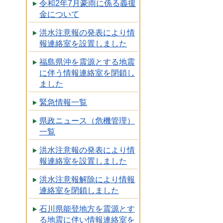
令和2年7月豪雨に係る義援
金について
洪水注意報の発表により情
報連絡室を設置しました
福島県沖を震源とする地震
に伴う情報連絡室を閉鎖し
ました
緊急情報一覧
県政ニュース（危機管理）
一覧
洪水注意報の発表により情
報連絡室を設置しました
洪水注意報解除により情報
連絡室を閉鎖しました
石川県能登地方を震源とす
る地震に伴い情報連絡室を