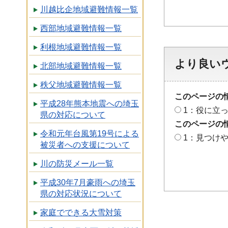
川越比企地域避難情報一覧
西部地域避難情報一覧
利根地域避難情報一覧
より良い
北部地域避難情報一覧
秩父地域避難情報一覧
このページの
平成28年熊本地震への埼玉
1：役に立
県の対応について
このページの
令和元年台風第19号による
1：見つけ
被災者への支援について
川の防災メール一覧
平成30年7月豪雨への埼玉
県の対応状況について
家庭でできる大雪対策