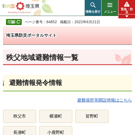
彩の国 埼玉県
緊急・防
情報を探す
メニュー
災
ページ番号：64852
掲載日：2022年6月21日
埼玉県防災ポータルサイト
秩父地域避難情報一覧
避難情報発令情報
避難場所等開設情報はこちら
秩父市
横瀬町
皆野町
長瀞町
小鹿野町