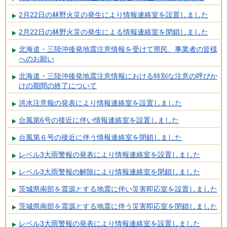
2月22日の林野火災の発生により情報連絡室を設置しました
2月22日の林野火災の発生による情報連絡室を閉鎖しました
北海道・三陸沖後発地震注意情報を受けて県民、事業者の皆様
へのお願い
北海道・三陸沖後発地震注意情報における特別な注意の呼びか
けの期間の終了について
洪水注意報の発表により情報連絡室を設置しました
台風第6号の接近に伴い情報連絡室を設置しました
台風第６号の接近に伴う情報連絡室を閉鎖しました
レベル3大雨警報の発表により情報連絡室を設置しました
レベル3大雨警報の解除により情報連絡室を閉鎖しました
茨城県南部を震源とする地震に伴い災害即応室を設置しました
茨城県南部を震源とする地震に伴う災害即応室を閉鎖しました
レベル3大雨警報の発表により情報連絡室を設置しました