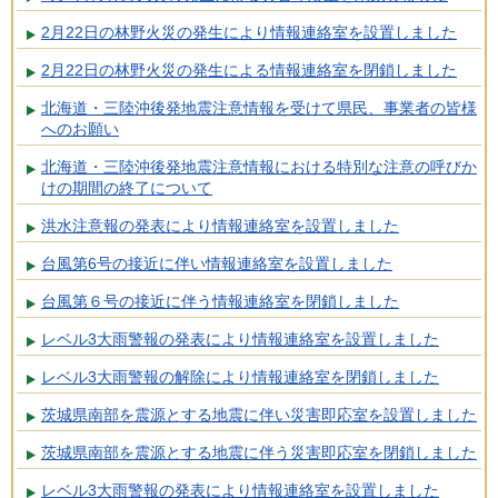
2月22日の林野火災の発生により情報連絡室を設置しました
2月22日の林野火災の発生による情報連絡室を閉鎖しました
北海道・三陸沖後発地震注意情報を受けて県民、事業者の皆様
へのお願い
北海道・三陸沖後発地震注意情報における特別な注意の呼びか
けの期間の終了について
洪水注意報の発表により情報連絡室を設置しました
台風第6号の接近に伴い情報連絡室を設置しました
台風第６号の接近に伴う情報連絡室を閉鎖しました
レベル3大雨警報の発表により情報連絡室を設置しました
レベル3大雨警報の解除により情報連絡室を閉鎖しました
茨城県南部を震源とする地震に伴い災害即応室を設置しました
茨城県南部を震源とする地震に伴う災害即応室を閉鎖しました
レベル3大雨警報の発表により情報連絡室を設置しました