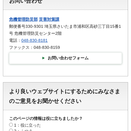
お問い合わせ
危機管理防災部
災害対策課
郵便番号330-9301 埼玉県さいたま市浦和区高砂三丁目15番1
号 危機管理防災センター2階
電話：
048-830-8181
ファックス：048-830-8159
お問い合わせフォーム
より良いウェブサイトにするためにみなさま
のご意見をお聞かせください
このページの情報は役に立ちましたか？
1：役に立った
2：ふつう