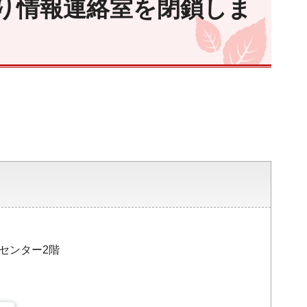
り情報連絡室を閉鎖しま
。
災センター2階