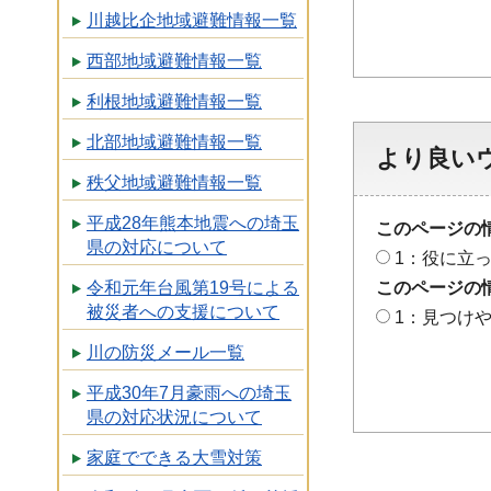
川越比企地域避難情報一覧
西部地域避難情報一覧
利根地域避難情報一覧
北部地域避難情報一覧
より良い
秩父地域避難情報一覧
平成28年熊本地震への埼玉
このページの
県の対応について
1：役に立
このページの
令和元年台風第19号による
被災者への支援について
1：見つけ
川の防災メール一覧
平成30年7月豪雨への埼玉
県の対応状況について
家庭でできる大雪対策