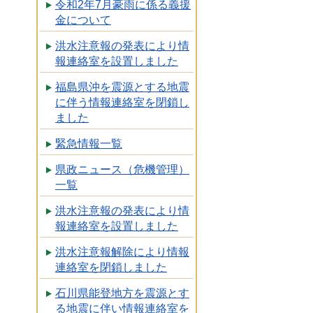
令和2年7月豪雨に係る義援
金について
洪水注意報の発表により情
報連絡室を設置しました
福島県沖を震源とする地震
に伴う情報連絡室を閉鎖し
ました
緊急情報一覧
県政ニュース（危機管理）
一覧
洪水注意報の発表により情
報連絡室を設置しました
洪水注意報解除により情報
連絡室を閉鎖しました
石川県能登地方を震源とす
る地震に伴い情報連絡室を