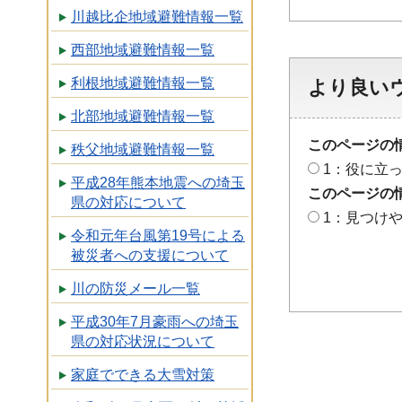
川越比企地域避難情報一覧
西部地域避難情報一覧
利根地域避難情報一覧
より良い
北部地域避難情報一覧
このページの
秩父地域避難情報一覧
1：役に立
平成28年熊本地震への埼玉
このページの
県の対応について
1：見つけ
令和元年台風第19号による
被災者への支援について
川の防災メール一覧
平成30年7月豪雨への埼玉
県の対応状況について
家庭でできる大雪対策