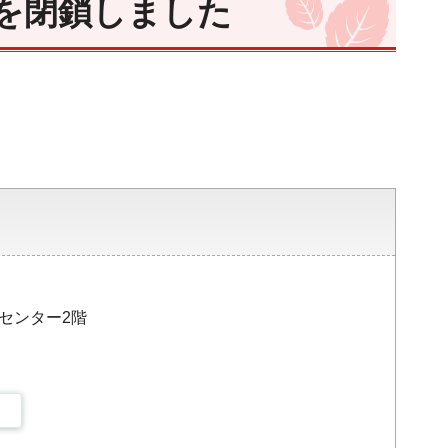
を閉鎖しました
。
災センター2階