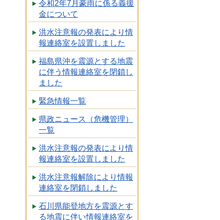
令和2年7月豪雨に係る義援
金について
洪水注意報の発表により情
報連絡室を設置しました
福島県沖を震源とする地震
に伴う情報連絡室を閉鎖し
ました
緊急情報一覧
県政ニュース（危機管理）
一覧
洪水注意報の発表により情
報連絡室を設置しました
洪水注意報解除により情報
連絡室を閉鎖しました
石川県能登地方を震源とす
る地震に伴い情報連絡室を