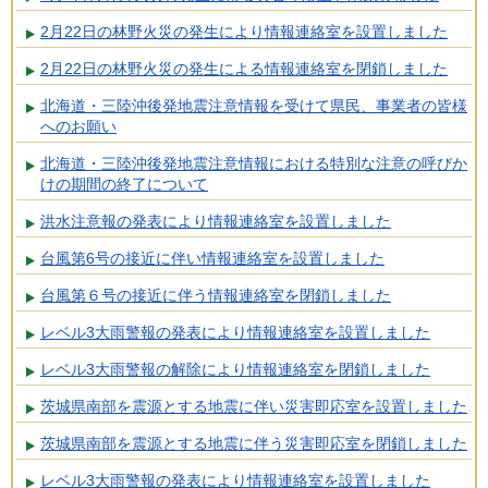
2月22日の林野火災の発生により情報連絡室を設置しました
2月22日の林野火災の発生による情報連絡室を閉鎖しました
北海道・三陸沖後発地震注意情報を受けて県民、事業者の皆様
へのお願い
北海道・三陸沖後発地震注意情報における特別な注意の呼びか
けの期間の終了について
洪水注意報の発表により情報連絡室を設置しました
台風第6号の接近に伴い情報連絡室を設置しました
台風第６号の接近に伴う情報連絡室を閉鎖しました
レベル3大雨警報の発表により情報連絡室を設置しました
レベル3大雨警報の解除により情報連絡室を閉鎖しました
茨城県南部を震源とする地震に伴い災害即応室を設置しました
茨城県南部を震源とする地震に伴う災害即応室を閉鎖しました
レベル3大雨警報の発表により情報連絡室を設置しました