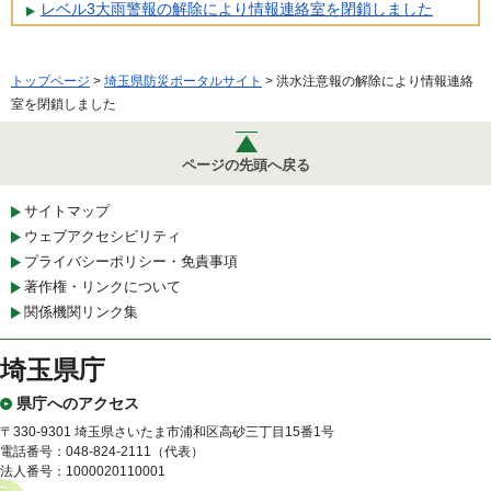
レベル3大雨警報の解除により情報連絡室を閉鎖しました
トップページ
>
埼玉県防災ポータルサイト
> 洪水注意報の解除により情報連絡
室を閉鎖しました
ページの先頭へ戻る
サイトマップ
ウェブアクセシビリティ
プライバシーポリシー・免責事項
著作権・リンクについて
関係機関リンク集
埼玉県庁
県庁へのアクセス
〒330-9301 埼玉県さいたま市浦和区高砂三丁目15番1号
電話番号：048-824-2111（代表）
法人番号：1000020110001