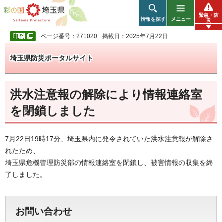
彩の国 埼玉県
緊急・防
情報を探す
メニュー
災
ページ番号：271020
掲載日：2025年7月22日
埼玉県防災ポータルサイト
洪水注意報の解除により情報連絡室
を閉鎖しました
7月22日19時17分、埼玉県内に発令されていた洪水注意報が解除さ
れたため、
埼玉県危機管理防災部の情報連絡室を閉鎖し、被害情報の収集を終
了しました。
お問い合わせ