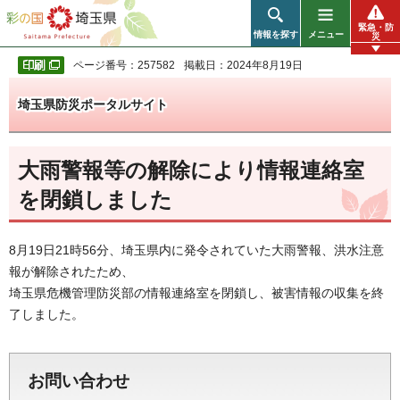
彩の国 埼玉県
緊急・防
情報を探す
メニュー
災
ページ番号：257582
掲載日：2024年8月19日
埼玉県防災ポータルサイト
大雨警報等の解除により情報連絡室
を閉鎖しました
8月19日21時56分、埼玉県内に発令されていた大雨警報、洪水注意
報が解除されたため、
埼玉県危機管理防災部の情報連絡室を閉鎖し、被害情報の収集を終
了しました。
お問い合わせ