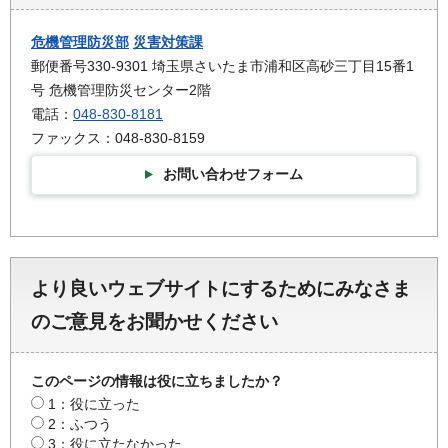
危機管理防災部
災害対策課
郵便番号330-9301 埼玉県さいたま市浦和区高砂三丁目15番1
号 危機管理防災センター2階
電話：
048-830-8181
ファックス：048-830-8159
お問い合わせフォーム
より良いウェブサイトにするためにみなさま
のご意見をお聞かせください
このページの情報は役に立ちましたか？
1：役に立った
2：ふつう
3：役に立たなかった