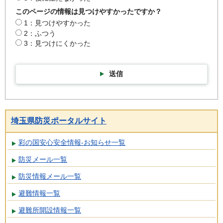
このページの情報は見つけやすかったですか？
1：見つけやすかった
2：ふつう
3：見つけにくかった
送信
埼玉県防災ポータルサイト
彩の国安心安全情報-お知らせ一覧
防災メール一覧
防災情報メール一覧
避難情報一覧
避難所開設情報一覧