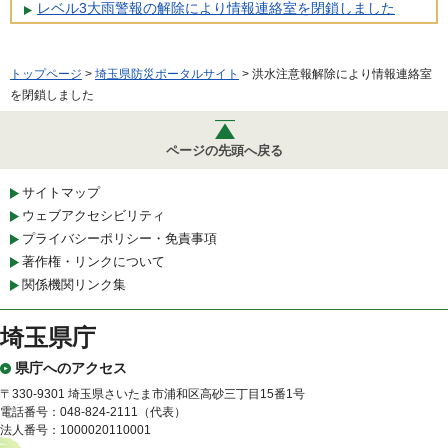
レベル3大雨警報の解除により情報連絡室を閉鎖しました
トップページ
>
埼玉県防災ポータルサイト
> 洪水注意報解除により情報連絡室
を閉鎖しました
ページの先頭へ戻る
サイトマップ
ウェブアクセシビリティ
プライバシーポリシー・免責事項
著作権・リンクについて
関係機関リンク集
埼玉県庁
県庁へのアクセス
〒330-9301 埼玉県さいたま市浦和区高砂三丁目15番1号
電話番号：048-824-2111（代表）
法人番号：1000020110001