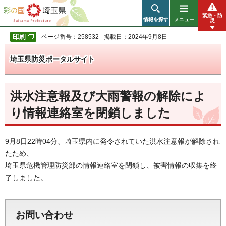
彩の国 埼玉県
緊急・防
情報を探す
メニュー
災
ページ番号：258532
掲載日：2024年9月8日
埼玉県防災ポータルサイト
洪水注意報及び大雨警報の解除によ
り情報連絡室を閉鎖しました
9月8日22時04分、埼玉県内に発令されていた洪水注意報が解除され
たため、
埼玉県危機管理防災部の情報連絡室を閉鎖し、被害情報の収集を終
了しました。
お問い合わせ