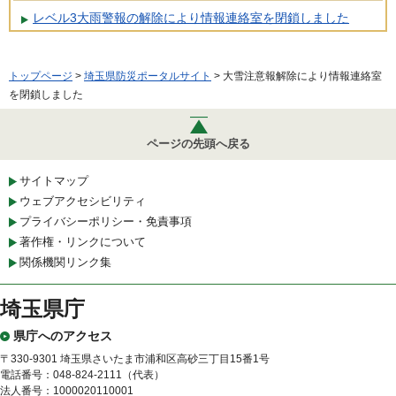
レベル3大雨警報の解除により情報連絡室を閉鎖しました
トップページ
>
埼玉県防災ポータルサイト
> 大雪注意報解除により情報連絡室
を閉鎖しました
ページの先頭へ戻る
サイトマップ
ウェブアクセシビリティ
プライバシーポリシー・免責事項
著作権・リンクについて
関係機関リンク集
埼玉県庁
県庁へのアクセス
〒330-9301 埼玉県さいたま市浦和区高砂三丁目15番1号
電話番号：048-824-2111（代表）
法人番号：1000020110001