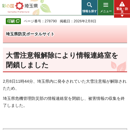
彩の国 埼玉県
緊急・防
情報を探す
メニュー
災
ページ番号：278790
掲載日：2026年2月8日
埼玉県防災ポータルサイト
大雪注意報解除により情報連絡室を
閉鎖しました
2月8日11時44分、埼玉県内に発令されていた大雪注意報が解除され
たため、
埼玉県危機管理防災部の情報連絡室を閉鎖し、被害情報の収集を終
了しました。