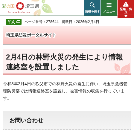
彩の国 埼玉県
緊急・防
情報を探す
メニュー
災
ページ番号：278644
掲載日：2026年2月4日
埼玉県防災ポータルサイト
2月4日の林野火災の発生により情報
連絡室を設置しました
令和8年2月4日の秩父市での林野火災の発生に伴い、埼玉県危機管
理防災部では情報連絡室を設置し、被害情報の収集を行っていま
す。
お問い合わせ