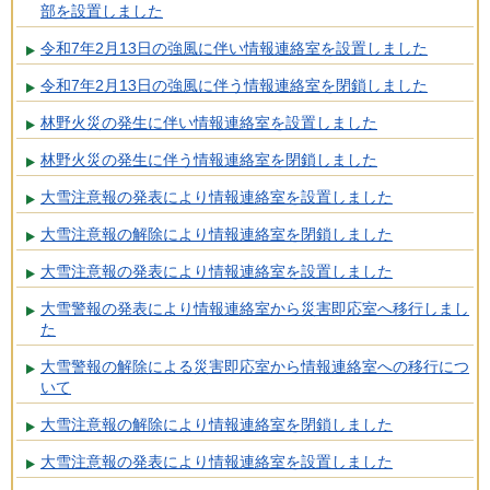
部を設置しました
令和7年2月13日の強風に伴い情報連絡室を設置しました
令和7年2月13日の強風に伴う情報連絡室を閉鎖しました
林野火災の発生に伴い情報連絡室を設置しました
林野火災の発生に伴う情報連絡室を閉鎖しました
大雪注意報の発表により情報連絡室を設置しました
大雪注意報の解除により情報連絡室を閉鎖しました
大雪注意報の発表により情報連絡室を設置しました
大雪警報の発表により情報連絡室から災害即応室へ移行しまし
た
大雪警報の解除による災害即応室から情報連絡室への移行につ
いて
大雪注意報の解除により情報連絡室を閉鎖しました
大雪注意報の発表により情報連絡室を設置しました