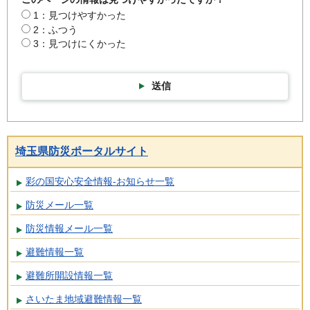
1：見つけやすかった
2：ふつう
3：見つけにくかった
送信
埼玉県防災ポータルサイト
彩の国安心安全情報-お知らせ一覧
防災メール一覧
防災情報メール一覧
避難情報一覧
避難所開設情報一覧
さいたま地域避難情報一覧