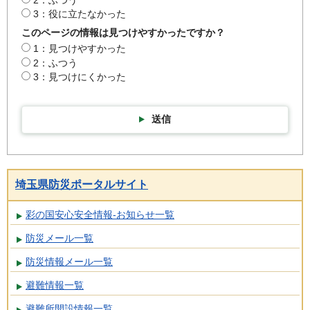
3：役に立たなかった
このページの情報は見つけやすかったですか？
1：見つけやすかった
2：ふつう
3：見つけにくかった
送信
埼玉県防災ポータルサイト
彩の国安心安全情報-お知らせ一覧
防災メール一覧
防災情報メール一覧
避難情報一覧
避難所開設情報一覧