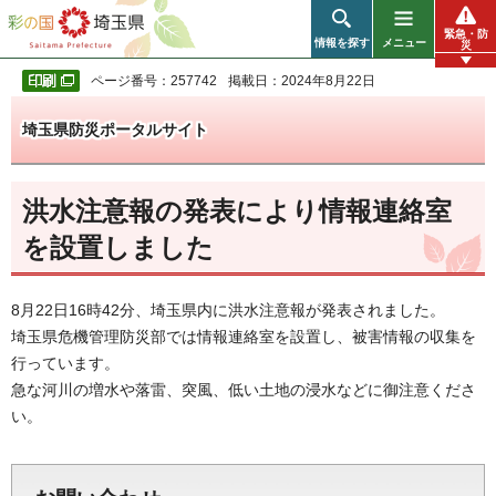
彩の国 埼玉県
緊急・防
情報を探す
メニュー
災
ページ番号：257742
掲載日：2024年8月22日
埼玉県防災ポータルサイト
洪水注意報の発表により情報連絡室
を設置しました
8月22日16時42分、埼玉県内に洪水注意報が発表されました。
埼玉県危機管理防災部では情報連絡室を設置し、被害情報の収集を
行っています。
急な河川の増水や落雷、突風、低い土地の浸水などに御注意くださ
い。