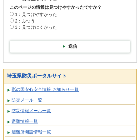
このページの情報は見つけやすかったですか？
1：見つけやすかった
2：ふつう
3：見つけにくかった
送信
埼玉県防災ポータルサイト
彩の国安心安全情報-お知らせ一覧
防災メール一覧
防災情報メール一覧
避難情報一覧
避難所開設情報一覧