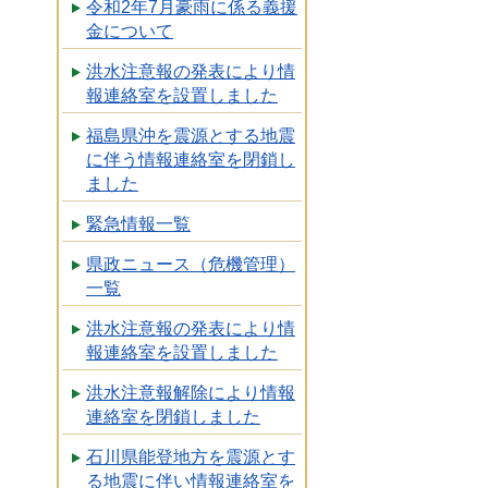
令和2年7月豪雨に係る義援
金について
洪水注意報の発表により情
報連絡室を設置しました
福島県沖を震源とする地震
に伴う情報連絡室を閉鎖し
ました
緊急情報一覧
県政ニュース（危機管理）
一覧
洪水注意報の発表により情
報連絡室を設置しました
洪水注意報解除により情報
連絡室を閉鎖しました
石川県能登地方を震源とす
る地震に伴い情報連絡室を