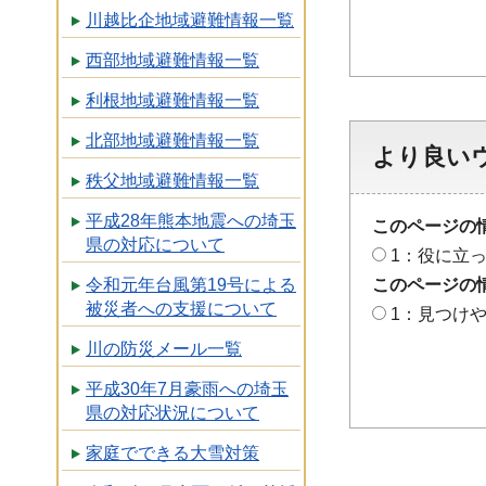
川越比企地域避難情報一覧
西部地域避難情報一覧
利根地域避難情報一覧
北部地域避難情報一覧
より良い
秩父地域避難情報一覧
平成28年熊本地震への埼玉
このページの
県の対応について
1：役に立
このページの
令和元年台風第19号による
被災者への支援について
1：見つけ
川の防災メール一覧
平成30年7月豪雨への埼玉
県の対応状況について
家庭でできる大雪対策