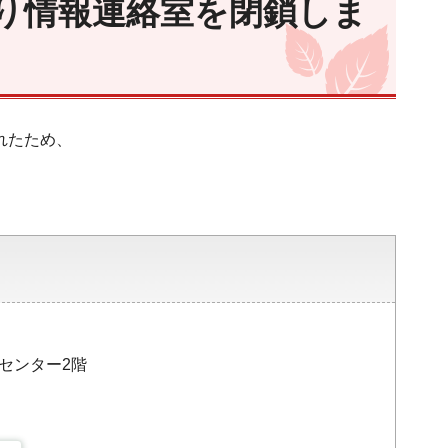
り情報連絡室を閉鎖しま
れたため、
。
災センター2階