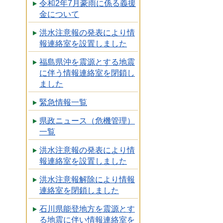
令和2年7月豪雨に係る義援
金について
洪水注意報の発表により情
報連絡室を設置しました
福島県沖を震源とする地震
に伴う情報連絡室を閉鎖し
ました
緊急情報一覧
県政ニュース（危機管理）
一覧
洪水注意報の発表により情
報連絡室を設置しました
洪水注意報解除により情報
連絡室を閉鎖しました
石川県能登地方を震源とす
る地震に伴い情報連絡室を