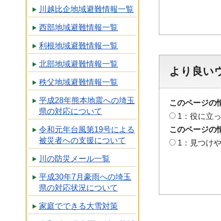
川越比企地域避難情報一覧
西部地域避難情報一覧
利根地域避難情報一覧
北部地域避難情報一覧
より良い
秩父地域避難情報一覧
平成28年熊本地震への埼玉
このページの
県の対応について
1：役に立
このページの
令和元年台風第19号による
被災者への支援について
1：見つけ
川の防災メール一覧
平成30年7月豪雨への埼玉
県の対応状況について
家庭でできる大雪対策