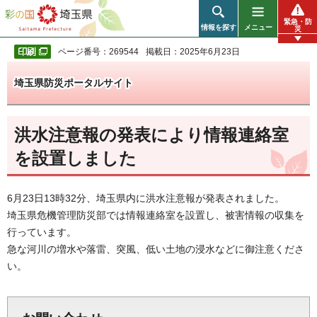
彩の国 埼玉県
緊急・防
情報を探す
メニュー
災
ページ番号：269544
掲載日：2025年6月23日
埼玉県防災ポータルサイト
洪水注意報の発表により情報連絡室
を設置しました
6月23日13時32分、埼玉県内に洪水注意報が発表されました。
埼玉県危機管理防災部では情報連絡室を設置し、被害情報の収集を
行っています。
急な河川の増水や落雷、突風、低い土地の浸水などに御注意くださ
い。