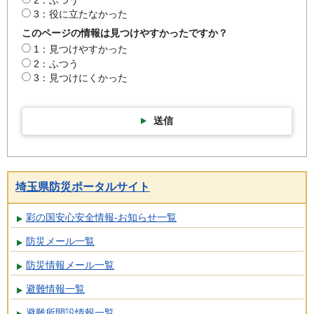
3：役に立たなかった
このページの情報は見つけやすかったですか？
1：見つけやすかった
2：ふつう
3：見つけにくかった
送信
埼玉県防災ポータルサイト
彩の国安心安全情報-お知らせ一覧
防災メール一覧
防災情報メール一覧
避難情報一覧
避難所開設情報一覧