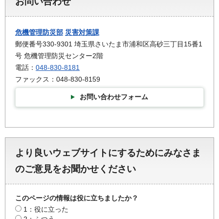
お問い合わせ
危機管理防災部
災害対策課
郵便番号330-9301 埼玉県さいたま市浦和区高砂三丁目15番1
号 危機管理防災センター2階
電話：
048-830-8181
ファックス：048-830-8159
お問い合わせフォーム
より良いウェブサイトにするためにみなさま
のご意見をお聞かせください
このページの情報は役に立ちましたか？
1：役に立った
2：ふつう