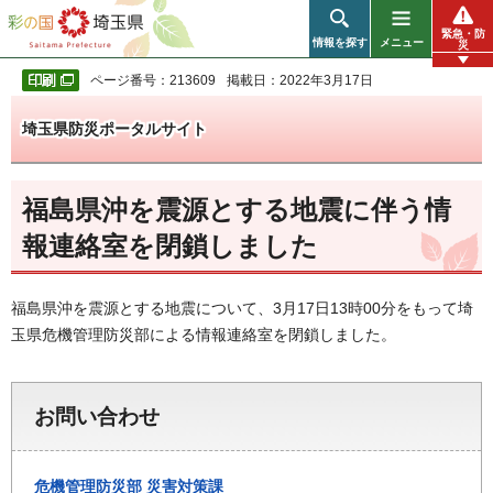
彩の国 埼玉県
緊急・防
情報を探す
メニュー
災
ページ番号：213609
掲載日：2022年3月17日
埼玉県防災ポータルサイト
福島県沖を震源とする地震に伴う情
報連絡室を閉鎖しました
福島県沖を震源とする地震について、3月17日13時00分をもって埼
玉県危機管理防災部による情報連絡室を閉鎖しました。
お問い合わせ
危機管理防災部
災害対策課