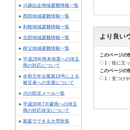
川越比企地域避難情報一覧
西部地域避難情報一覧
利根地域避難情報一覧
より良い
北部地域避難情報一覧
秩父地域避難情報一覧
このページの
平成28年熊本地震への埼玉
1：役に立
県の対応について
このページの
令和元年台風第19号による
1：見つけ
被災者への支援について
川の防災メール一覧
平成30年7月豪雨への埼玉
県の対応状況について
家庭でできる大雪対策