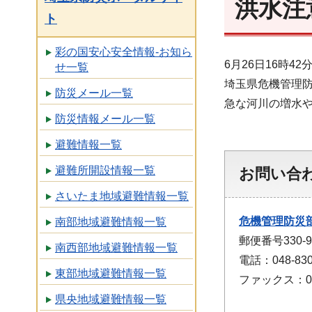
洪水注
ト
彩の国安心安全情報-お知ら
6月26日16時
せ一覧
埼玉県危機管理
防災メール一覧
急な河川の増水
防災情報メール一覧
避難情報一覧
避難所開設情報一覧
お問い合
さいたま地域避難情報一覧
危機管理防災
南部地域避難情報一覧
郵便番号330
南西部地域避難情報一覧
電話：048-830
東部地域避難情報一覧
ファックス：048
県央地域避難情報一覧