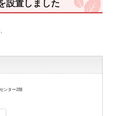
を設置しました
す。
災センター2階