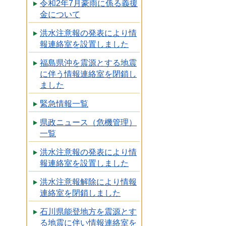
令和2年7月豪雨に係る義援
金について
洪水注意報の発表により情
報連絡室を設置しました
福島県沖を震源とする地震
に伴う情報連絡室を閉鎖し
ました
緊急情報一覧
県政ニュース（危機管理）
一覧
洪水注意報の発表により情
報連絡室を設置しました
洪水注意報解除により情報
連絡室を閉鎖しました
石川県能登地方を震源とす
る地震に伴い情報連絡室を