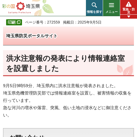
彩の国 埼玉県
緊急・防
情報を探す
メニュー
災
ページ番号：272559
掲載日：2025年9月5日
埼玉県防災ポータルサイト
洪水注意報の発表により情報連絡室
を設置しました
9月5日9時59分、埼玉県内に洪水注意報が発表されました。
埼玉県危機管理防災部では情報連絡室を設置し、被害情報の収集を
行っています。
急な河川の増水や落雷、突風、低い土地の浸水などに御注意くださ
い。