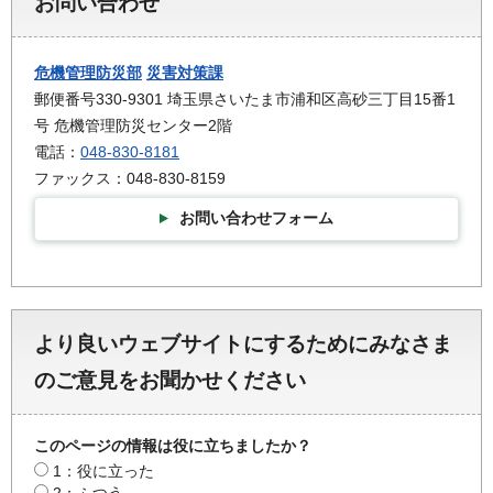
お問い合わせ
危機管理防災部
災害対策課
郵便番号330-9301 埼玉県さいたま市浦和区高砂三丁目15番1
号 危機管理防災センター2階
電話：
048-830-8181
ファックス：048-830-8159
お問い合わせフォーム
より良いウェブサイトにするためにみなさま
のご意見をお聞かせください
このページの情報は役に立ちましたか？
1：役に立った
2：ふつう