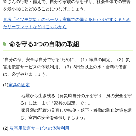
皆さんの行動・備えで、自分や家族の命を守り、社会全体での被害
を最小限にとどめることにつなげましょう。
参考「イツモ防災」のページ：家庭での備えをわかりやすくまとめ
たリーフレットなどはこちらから
命を守る3つの自助の取組
“自分の命、安全は自分で守る”ために、（1）家具の固定、（2）災
害用伝言サービスの体験利用、（3）3日分以上の水・食料の備蓄
は、必ずやりましょう。
(1)
家具の固定
地震から生き残る（発災時自分の身を守り、身の安全を守
る）には、まず「家具の固定」です。
家具類の配置の見直しや転倒・落下・移動の防止対策を講
じ、室内の安全を確保しましょう。
(2)
災害用伝言サービスの体験利用