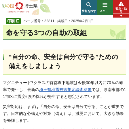
彩の国 埼玉県
緊急・防
情報を探す
メニュー
災
ページ番号：32811
掲載日：2025年2月1日
命を守る3つの自助の取組
“自分の命、安全は自分で守る”ための
備えをしましょう
マグニチュード7クラスの首都直下地震は今後30年以内に70％の確
率で発生し、最新の
埼玉県地震被害想定調査結果
では、県南東部の1
1市区に震度6強の揺れが発生すると想定されています。
災害対応は、まずは「自分の命、安全は自分で守る」ことが重要で
す。日常的な心構えや対策（備え）は、減災において、大きな効果
を発揮します。