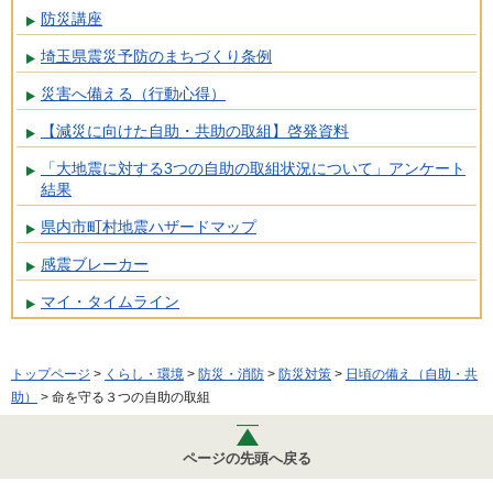
防災講座
埼玉県震災予防のまちづくり条例
災害へ備える（行動心得）
【減災に向けた自助・共助の取組】啓発資料
「大地震に対する3つの自助の取組状況について」アンケート
結果
県内市町村地震ハザードマップ
感震ブレーカー
マイ・タイムライン
トップページ
>
くらし・環境
>
防災・消防
>
防災対策
>
日頃の備え（自助・共
助）
> 命を守る３つの自助の取組
ページの先頭へ戻る