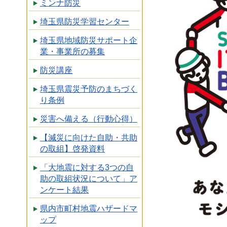
ミンナ防災
埼玉県防災学習センター
埼玉県地域防災サポート企
業・事業所の募集
防災講座
埼玉県震災予防のまちづく
り条例
災害へ備える（行動心得）
【減災に向けた自助・共助
の取組】啓発資料
「大地震に対する3つの自
助の取組状況について」ア
ンケート結果
県内市町村地震ハザードマ
ップ