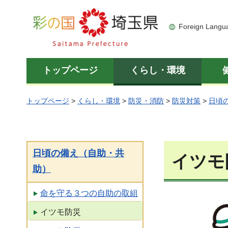
彩の国 埼玉県
Foreign Langu
トップページ
くらし・環境
トップページ
>
くらし・環境
>
防災・消防
>
防災対策
>
日頃
日頃の備え（自助・共
イツモ
助）
命を守る３つの自助の取組
イツモ防災