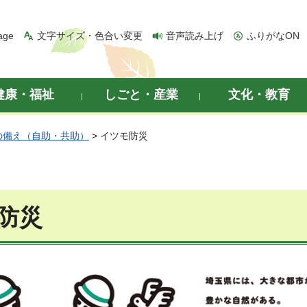
age
文字サイズ・色合い変更
音声読み上げ
ふりがなON
健康・福祉
しごと・産業
文化・教育
の備え（自助・共助）
> イツモ防災
防災