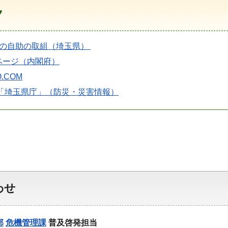
ク
つの自助の取組（埼玉県）
ページ（内閣府）
.COM
E「埼玉県庁」（防災・災害情報）
わせ
部
危機管理課
普及啓発担当