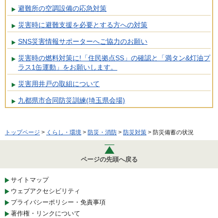
避難所の空調設備の応急対策
災害時に避難支援を必要とする方への対策
SNS災害情報サポーターへご協力のお願い
災害時の燃料対策に!「住民拠点SS」の確認と「満タン&灯油プ
ラス1缶運動」をお願いします。
災害用井戸の取組について
九都県市合同防災訓練(埼玉県会場)
トップページ
>
くらし・環境
>
防災・消防
>
防災対策
> 防災備蓄の状況
ページの先頭へ戻る
サイトマップ
ウェブアクセシビリティ
プライバシーポリシー・免責事項
著作権・リンクについて