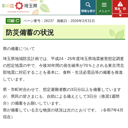
彩の国 埼玉県
緊急・防
情報を探す
メニュー
災
ページ番号：26237
掲載日：2026年3月31日
防災備蓄の状況
県の備蓄について
埼玉県地域防災計画では、平成24・25年度埼玉県地震被害想定調査
の想定地震の中で、今後30年間の発生確率が70％とされる東京湾北
部地震に対応することを基本に、食料・生活必需品等の備蓄を推進
しています。
県・市町村合わせて、想定避難者数の3日分以上を備蓄しています
が、県民の皆さまにも、自助による備えとして3日分（推奨1週間
分）の備蓄をお願いしています。
県が備蓄している主な物資の状況は次のとおりです。（令和7年4月
現在）