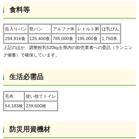
食料等
缶入りパン
乾パン
アルファ米
レトルト粥
ほ乳びん
294,816食
125,400食
785,000食
195,000食
1,750本
上記のほか、調整粉乳520kgを県内の卸売業者への委託（ランニン
グ備蓄）で確保しています。
生活必需品
毛布
使い捨てトイレ
54,183枚
239,600枚
防災用資機材