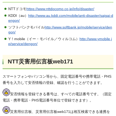
NTTドコモ
https://www.nttdocomo.co.jp/info/disaster/
KDDI（au）
http://www.au.kddi.com/mobile/anti-disaster/saigai-d
engon/
ソフトバンクモバイル
http://www.softbank.jp/mobile/service/den
gon/
Y！mobile（イー・モバイル／ウィルコム）
http://www.ymobile.j
p/service/dengon/
NTT災害用伝言板web171
スマートフォンやパソコン等から、固定電話番号や携帯電話・PHS
番号を入力して安否情報の登録、確認を行うことができます。
安否情報を登録できる番号は、すべての電話番号です。（固定
電話・携帯電話・PHS電話番号単位で登録できます）。
災害用伝言板、災害用伝言板web171は相互検索できる連携を