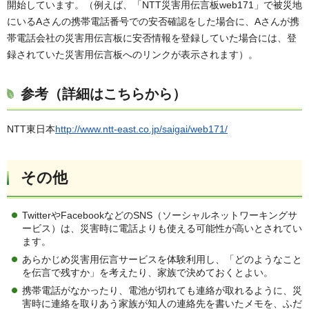
開始しています。（例えば、「NTT災害用伝言板web171」で被災地
にいるAさんの携帯電話番号での安否確認をした場合に、Aさんが携
帯電話会社の災害用伝言板に安否情報を登録していた場合には、登
録されていた災害用伝言板へのリンクが表示されます）。
参考（詳細はこちらから）
NTT東日本
http://www.ntt-east.co.jp/saigai/web171/
その他
TwitterやFacebookなどのSNS（ソーシャルネットワーキングサ
ービス）は、災害時に電話よりも使える可能性が高いとされてい
ます。
あらかじめ災害用伝言サービスを体験利用し、「どのようなこと
を伝言で残すか」を考えたり、家族で決めておくとよい。
携帯電話がなかったり、電池が切れても連絡が取れるように、災
害時に連絡を取りあう家族が知人の連絡先を書いたメモを、ふだ