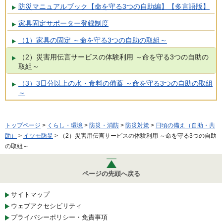
防災マニュアルブック【命を守る3つの自助編】【多言語版】
家具固定サポーター登録制度
（1）家具の固定 ～命を守る3つの自助の取組～
（2）災害用伝言サービスの体験利用 ～命を守る3つの自助の
取組～
（3）3日分以上の水・食料の備蓄 ～命を守る3つの自助の取組
～
トップページ
>
くらし・環境
>
防災・消防
>
防災対策
>
日頃の備え（自助・共
助）
>
イツモ防災
> （2）災害用伝言サービスの体験利用 ～命を守る3つの自助
の取組～
ページの先頭へ戻る
サイトマップ
ウェブアクセシビリティ
プライバシーポリシー・免責事項