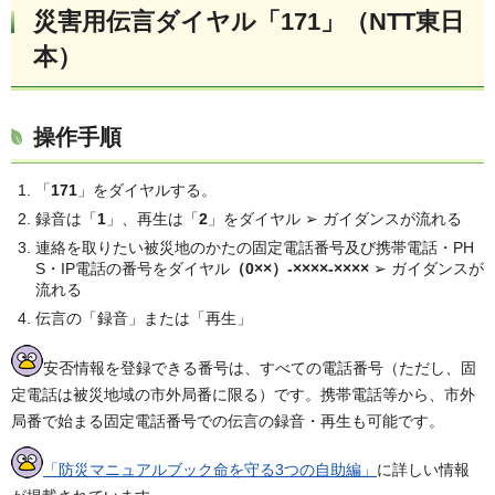
災害用伝言ダイヤル「171」（NTT東日
本）
操作手順
「
171
」をダイヤルする。
録音は「
1
」、再生は「
2
」をダイヤル ➢ ガイダンスが流れる
連絡を取りたい被災地のかたの固定電話番号及び携帯電話・PH
S・IP電話の番号をダイヤル
（0××）-××××-××××
➢ ガイダンスが
流れる
伝言の「録音」または「再生」
安否情報を登録できる番号は、すべての電話番号（ただし、固
定電話は被災地域の市外局番に限る）です。携帯電話等から、市外
局番で始まる固定電話番号での伝言の録音・再生も可能です。
「防災マニュアルブック命を守る3つの自助編」
に詳しい情報