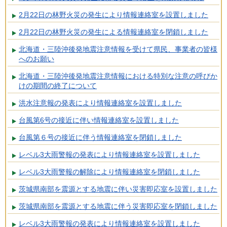
2月22日の林野火災の発生により情報連絡室を設置しました
2月22日の林野火災の発生による情報連絡室を閉鎖しました
北海道・三陸沖後発地震注意情報を受けて県民、事業者の皆様
へのお願い
北海道・三陸沖後発地震注意情報における特別な注意の呼びか
けの期間の終了について
洪水注意報の発表により情報連絡室を設置しました
台風第6号の接近に伴い情報連絡室を設置しました
台風第６号の接近に伴う情報連絡室を閉鎖しました
レベル3大雨警報の発表により情報連絡室を設置しました
レベル3大雨警報の解除により情報連絡室を閉鎖しました
茨城県南部を震源とする地震に伴い災害即応室を設置しました
茨城県南部を震源とする地震に伴う災害即応室を閉鎖しました
レベル3大雨警報の発表により情報連絡室を設置しました