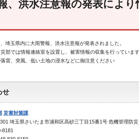
報、洪水注意報の発表により
44分、埼玉県内に大雨警報、洪水注意報が発表されました。
防災部では情報連絡室を設置し、被害情報の収集を行っていま
や落雷、突風、低い土地の浸水などに御注意ください
わせ
部
災害対策課
-9301 埼玉県さいたま市浦和区高砂三丁目15番1号 危機管理防
-8181