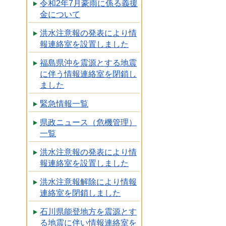
令和2年7月豪雨に係る義援
金について
洪水注意報の発表により情
報連絡室を設置しました
福島県沖を震源とする地震
に伴う情報連絡室を閉鎖し
ました
緊急情報一覧
県政ニュース（危機管理）
一覧
洪水注意報の発表により情
報連絡室を設置しました
洪水注意報解除により情報
連絡室を閉鎖しました
石川県能登地方を震源とす
る地震に伴い情報連絡室を