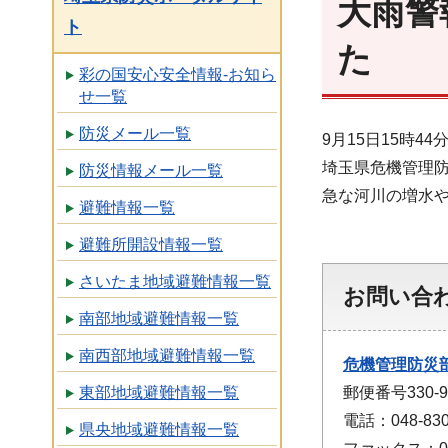
大雨警
ト
た
彩の国安心安全情報-お知ら
せ一覧
防災メール一覧
9月15日15時
埼玉県危機管理
防災情報メール一覧
急な河川の増水
避難情報一覧
避難所開設情報一覧
さいたま地域避難情報一覧
お問い合
南部地域避難情報一覧
南西部地域避難情報一覧
危機管理防災
郵便番号330
東部地域避難情報一覧
電話：048-830
県央地域避難情報一覧