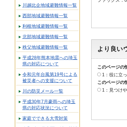
ファックス：048
川越比企地域避難情報一覧
西部地域避難情報一覧
利根地域避難情報一覧
北部地域避難情報一覧
秩父地域避難情報一覧
より良い
平成28年熊本地震への埼玉
県の対応について
このページの
令和元年台風第19号による
1：役に立
被災者への支援について
このページの
1：見つけ
川の防災メール一覧
平成30年7月豪雨への埼玉
県の対応状況について
家庭でできる大雪対策