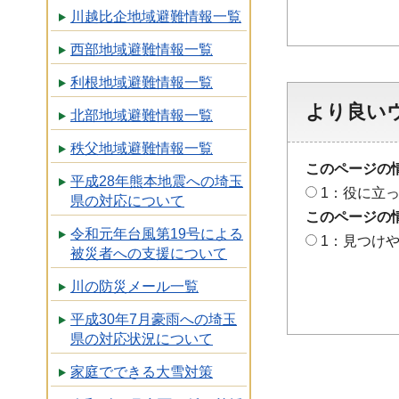
川越比企地域避難情報一覧
西部地域避難情報一覧
利根地域避難情報一覧
より良い
北部地域避難情報一覧
秩父地域避難情報一覧
このページの
平成28年熊本地震への埼玉
1：役に立
県の対応について
このページの
令和元年台風第19号による
1：見つけ
被災者への支援について
川の防災メール一覧
平成30年7月豪雨への埼玉
県の対応状況について
家庭でできる大雪対策