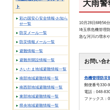
大雨警
ト
彩の国安心安全情報-お知ら
10月28日6時
せ一覧
埼玉県危機管理
防災メール一覧
急な河川の増水
防災情報メール一覧
避難情報一覧
避難所開設情報一覧
お問い合
さいたま地域避難情報一覧
危機管理防災
南部地域避難情報一覧
郵便番号330
南西部地域避難情報一覧
電話：048-830
東部地域避難情報一覧
ファックス：048
県央地域避難情報一覧