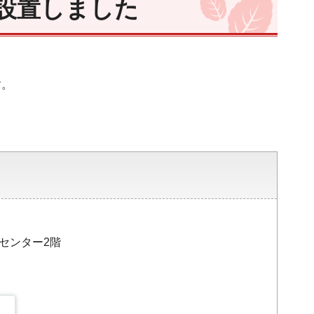
設置しました
す。
災センター2階