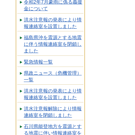
令和2年7月豪雨に係る義援
金について
洪水注意報の発表により情
報連絡室を設置しました
福島県沖を震源とする地震
に伴う情報連絡室を閉鎖し
ました
緊急情報一覧
県政ニュース（危機管理）
一覧
洪水注意報の発表により情
報連絡室を設置しました
洪水注意報解除により情報
連絡室を閉鎖しました
石川県能登地方を震源とす
る地震に伴い情報連絡室を