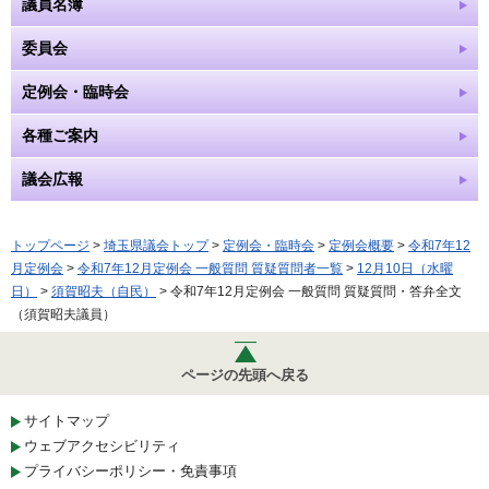
議員名簿
委員会
定例会・臨時会
各種ご案内
議会広報
トップページ
>
埼玉県議会トップ
>
定例会・臨時会
>
定例会概要
>
令和7年12
月定例会
>
令和7年12月定例会 一般質問 質疑質問者一覧
>
12月10日（水曜
日）
>
須賀昭夫（自民）
> 令和7年12月定例会 一般質問 質疑質問・答弁全文
（須賀昭夫議員）
ページの先頭へ戻る
サイトマップ
ウェブアクセシビリティ
プライバシーポリシー・免責事項