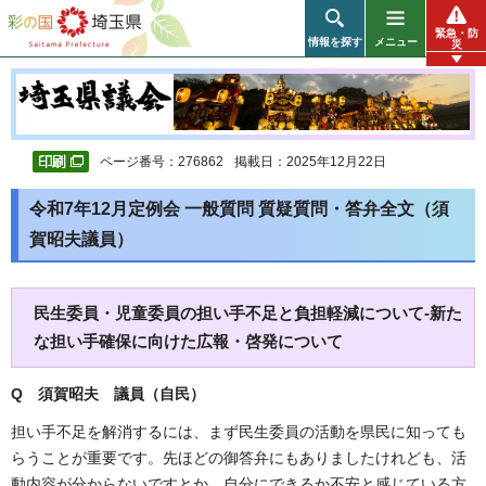
彩の国 埼玉県
緊急・防
情報を探す
メニュー
災
ページ番号：276862
掲載日：2025年12月22日
令和7年12月定例会 一般質問 質疑質問・答弁全文（須
賀昭夫議員）
民生委員・児童委員の担い手不足と負担軽減について-新た
な担い手確保に向けた広報・啓発について
Q 須賀昭夫 議員（自民）
担い手不足を解消するには、まず民生委員の活動を県民に知っても
らうことが重要です。先ほどの御答弁にもありましたけれども、活
動内容が分からないですとか、自分にできるか不安と感じている方