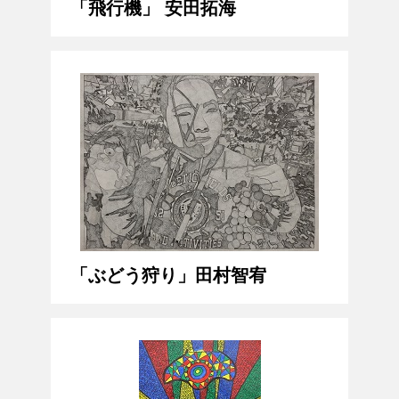
「飛行機」 安田拓海
「ぶどう狩り」田村智宥