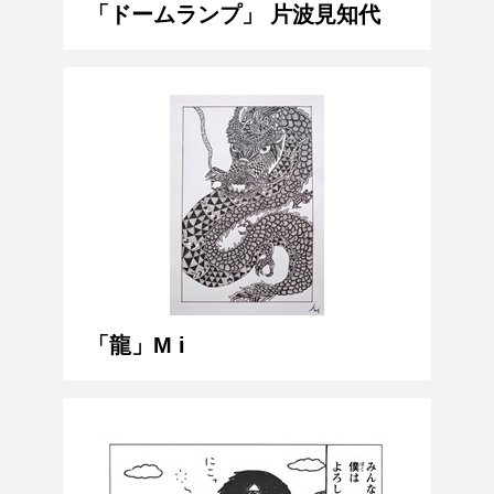
「ドームランプ」 片波見知代
「龍」M i