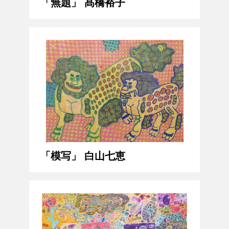
「無題」 髙橋裕子
「模写」 白山七恵