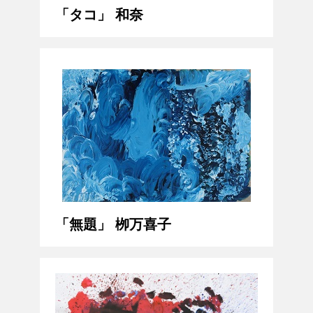
「タコ」 和奈
「無題」 栁万喜子