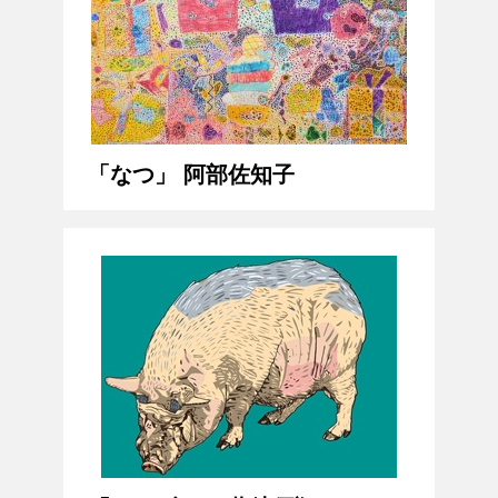
「なつ」 阿部佐知子