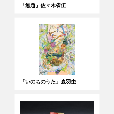
「無題」佐々木省伍
「いのちのうた」森羽虫