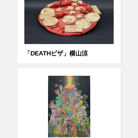
「DEATHピザ」横山涼