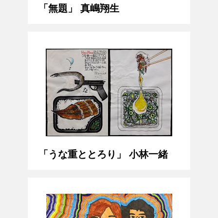
「無題」 真嶋翔生
「うな重ととろり」 小林一緒