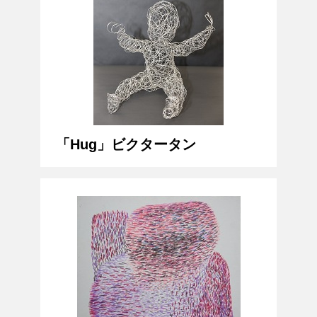
「Hug」ビクタータン