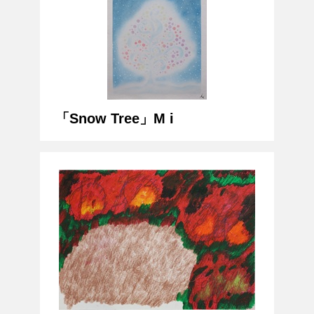
「Snow Tree」M i