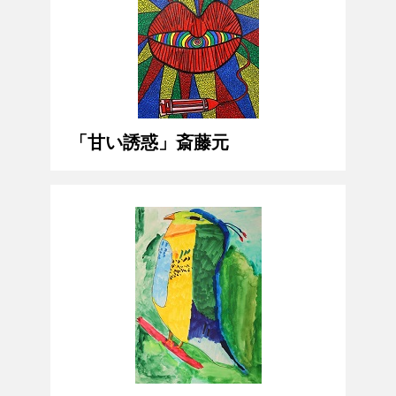
「甘い誘惑」斎藤元