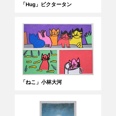
「Hug」ビクタータン
「ねこ」小林大河