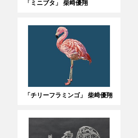
「ミニブタ」 柴﨑優翔
「チリーフラミンゴ」 柴﨑優翔