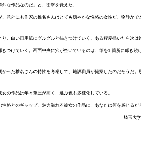
鮮烈な作品なのだ」と、衝撃を覚えた。
が、意外にも作家の椎名さんはとても穏やかな性格の女性だ。物静かで
とり、白い画用紙にグルグルと描きつけていく。ある程度描いたら次は
叩きつけていく。画面中央に穴が空いているのは、筆を1 箇所に叩き続
弱かった椎名さんの特性を考慮して、施設職員が提案したのだそうだ。
彼女の作品は年々筆圧が高く、選ぶ色も多様化している。
の性格とのギャップ、魅力溢れる彼女の作品に、あなたは何を感じるだ
埼玉大学