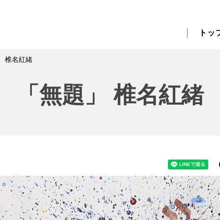
トッ
」 椎名紅緒
「無題」 椎名紅緒