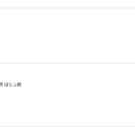
所 ぽとふ館