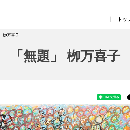
トッ
」 栁万喜子
「無題」 栁万喜子