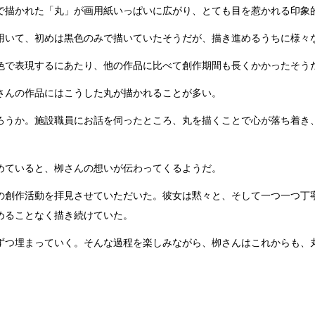
で描かれた「丸」が画用紙いっぱいに広がり、とても目を惹かれる印象
用いて、初めは黒色のみで描いていたそうだが、描き進めるうちに様々
色で表現するにあたり、他の作品に比べて創作期間も長くかかったそう
さんの作品にはこうした丸が描かれることが多い。
ろうか。施設職員にお話を伺ったところ、丸を描くことで心が落ち着き
めていると、栁さんの想いが伝わってくるようだ。
の創作活動を拝見させていただいた。彼女は黙々と、そして一つ一つ丁
めることなく描き続けていた。
ずつ埋まっていく。そんな過程を楽しみながら、栁さんはこれからも、