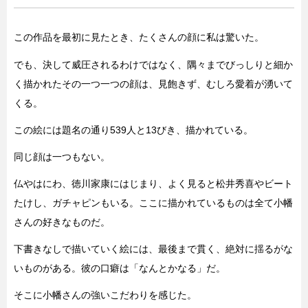
この作品を最初に見たとき、たくさんの顔に私は驚いた。
でも、決して威圧されるわけではなく、隅々までびっしりと細か
く描かれたその一つ一つの顔は、見飽きず、むしろ愛着が湧いて
くる。
この絵には題名の通り539人と13びき、描かれている。
同じ顔は一つもない。
仏やはにわ、徳川家康にはじまり、よく見ると松井秀喜やビート
たけし、ガチャピンもいる。ここに描かれているものは全て小幡
さんの好きなものだ。
下書きなしで描いていく絵には、最後まで貫く、絶対に揺るがな
いものがある。彼の口癖は「なんとかなる」だ。
そこに小幡さんの強いこだわりを感じた。