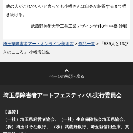
他の人がこれでいいと言っても小幡さんは自身が納得するまで描
き続ける。
武蔵野美術大学工芸工業デザイン学科3年 中臺 沙耶
埼玉県障害者アートオンライン美術館
>
作品一覧
> 「539人と13び
きのこころ」 小幡海知生
ページの先頭へ戻る
埼玉県障害者アートフェスティバル実行委員会
【協賛】
（一社）埼玉県経営者協会、（一社）生命保険協会埼玉県協会、
（株）埼玉りそな銀行、
（株）武蔵野銀行、埼玉縣信用金庫、真