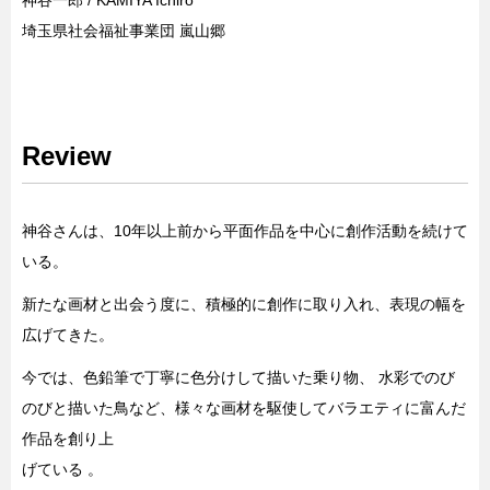
神谷一郎 / KAMIYA Ichiro
埼玉県社会福祉事業団 嵐山郷
Review
神谷さんは、10年以上前から平面作品を中心に創作活動を続けて
いる。
新たな画材と出会う度に、積極的に創作に取り入れ、表現の幅を
広げてきた。
今では、色鉛筆で丁寧に色分けして描いた乗り物、 水彩でのび
のびと描いた鳥など、様々な画材を駆使してバラエティに富んだ
作品を創り上
げている 。