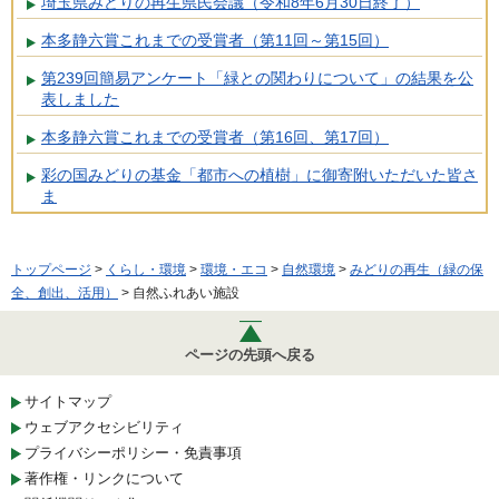
埼玉県みどりの再生県民会議（令和8年6月30日終了）
本多静六賞これまでの受賞者（第11回～第15回）
第239回簡易アンケート「緑との関わりについて」の結果を公
表しました
本多静六賞これまでの受賞者（第16回、第17回）
彩の国みどりの基金「都市への植樹」に御寄附いただいた皆さ
ま
トップページ
>
くらし・環境
>
環境・エコ
>
自然環境
>
みどりの再生（緑の保
全、創出、活用）
> 自然ふれあい施設
ページの先頭へ戻る
サイトマップ
ウェブアクセシビリティ
プライバシーポリシー・免責事項
著作権・リンクについて