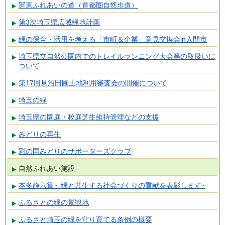
関東ふれあいの道（首都圏自然歩道）
第3次埼玉県広域緑地計画
緑の保全・活用を考える「市町＆企業」意見交換会in入間市
埼玉県立自然公園内でのトレイルランニング大会等の取扱いに
ついて
第17回見沼田圃土地利用審査会の開催について
埼玉の緑
埼玉県の園庭・校庭芝生維持管理などの支援
みどりの再生
彩の国みどりのサポーターズクラブ
自然ふれあい施設
本多静六賞～緑と共生する社会づくりの貢献を表彰します~
ふるさとの緑の景観地
ふるさと埼玉の緑を守り育てる条例の概要