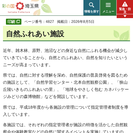
彩の国 埼玉県
緊急・防
情報を探す
メニュー
災
ページ番号：4827
掲載日：2026年8月5日
自然ふれあい施設
近年、雑木林、原野、池沼などの身近な自然にふれる機会が減少し
ていきていることから、自然とのふれあい、自然を知りたいという
ニーズが高まっています。
県では、自然に対する理解を深め、自然保護の普及啓発を図るため
の施設として、「自然学習センター・北本自然観察公園」、「狭山
丘陵いきものふれあいの里」、「地球をやさしく包む カネパッケー
ジみどりの森博物館」などを開設しています。
県では、平成18年度から各施設の管理について指定管理者制度を導
入しています。
各施設では、それぞれの指定管理者が施設の特徴を活かした自然観
察会や体験教室などの自然に関するイベントを実施していますの