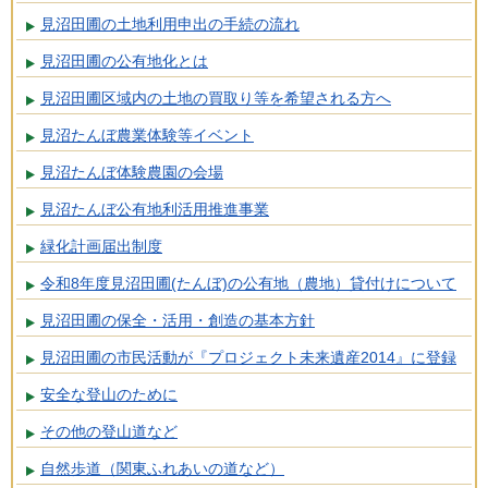
見沼田圃の土地利用申出の手続の流れ
見沼田圃の公有地化とは
見沼田圃区域内の土地の買取り等を希望される方へ
見沼たんぼ農業体験等イベント
見沼たんぼ体験農園の会場
見沼たんぼ公有地利活用推進事業
緑化計画届出制度
令和8年度見沼田圃(たんぼ)の公有地（農地）貸付けについて
見沼田圃の保全・活用・創造の基本方針
見沼田圃の市民活動が『プロジェクト未来遺産2014』に登録
安全な登山のために
その他の登山道など
自然歩道（関東ふれあいの道など）