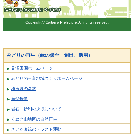
「コバトン」&「さいたまっ
ち」
Copyright © Saitama Prefecture. All rights reserved.
みどりの再生（緑の保全、創出、活用）
見沼田圃ホームページ
みどりの三富地域づくりホームページ
埼玉県の森林
自然歩道
岩石・砂利の採取について
くぬぎ山地区の自然再生
さいたま緑のトラスト運動