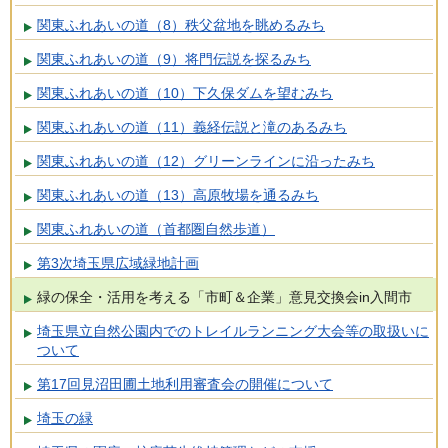
関東ふれあいの道（8）秩父盆地を眺めるみち
関東ふれあいの道（9）将門伝説を探るみち
関東ふれあいの道（10）下久保ダムを望むみち
関東ふれあいの道（11）義経伝説と滝のあるみち
関東ふれあいの道（12）グリーンラインに沿ったみち
関東ふれあいの道（13）高原牧場を通るみち
関東ふれあいの道（首都圏自然歩道）
第3次埼玉県広域緑地計画
緑の保全・活用を考える「市町＆企業」意見交換会in入間市
埼玉県立自然公園内でのトレイルランニング大会等の取扱いに
ついて
第17回見沼田圃土地利用審査会の開催について
埼玉の緑