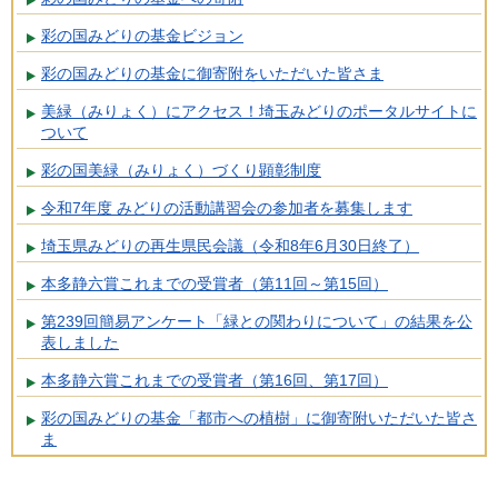
彩の国みどりの基金ビジョン
彩の国みどりの基金に御寄附をいただいた皆さま
美緑（みりょく）にアクセス！埼玉みどりのポータルサイトに
ついて
彩の国美緑（みりょく）づくり顕彰制度
令和7年度 みどりの活動講習会の参加者を募集します
埼玉県みどりの再生県民会議（令和8年6月30日終了）
本多静六賞これまでの受賞者（第11回～第15回）
第239回簡易アンケート「緑との関わりについて」の結果を公
表しました
本多静六賞これまでの受賞者（第16回、第17回）
彩の国みどりの基金「都市への植樹」に御寄附いただいた皆さ
ま