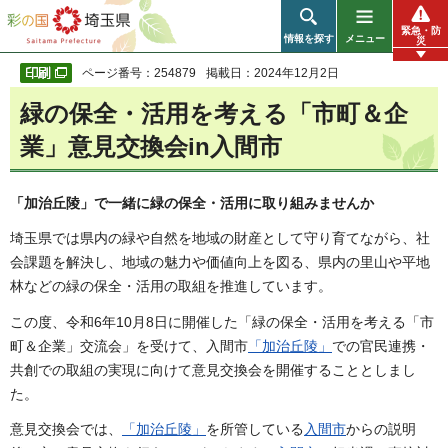
彩の国 埼玉県
緊急・防
情報を探す
メニュー
災
ページ番号：254879
掲載日：2024年12月2日
緑の保全・活用を考える「市町＆企
業」意見交換会in入間市
「加治丘陵」で一緒に緑の保全・活用に取り組みませんか
埼玉県では県内の緑や自然を地域の財産として守り育てながら、社
会課題を解決し、地域の魅力や価値向上を図る、県内の里山や平地
林などの緑の保全・活用の取組を推進しています。
この度、令和6年10月8日に開催した「緑の保全・活用を考える「市
町＆企業」交流会」を受けて、入間市
「加治丘陵」
での官民連携・
共創での取組の実現に向けて意見交換会を開催することとしまし
た。
意見交換会では、
「加治丘陵」
を所管している
入間市
からの説明