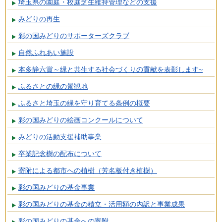
埼玉県の園庭・校庭芝生維持管理などの支援
みどりの再生
彩の国みどりのサポーターズクラブ
自然ふれあい施設
本多静六賞～緑と共生する社会づくりの貢献を表彰します~
ふるさとの緑の景観地
ふるさと埼玉の緑を守り育てる条例の概要
彩の国みどりの絵画コンクールについて
みどりの活動支援補助事業
卒業記念樹の配布について
寄附による都市への植樹（芳名板付き植樹）
彩の国みどりの基金事業
彩の国みどりの基金の積立・活用額の内訳と事業成果
彩の国みどりの基金への寄附