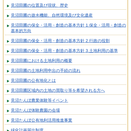
見沼田圃の位置及び現状、歴史
見沼田圃の遊水機能、自然環境及び文化遺産
見沼田圃の保全・活用・創造の基本方針 1.保全・活用・創造の
基本的方向
見沼田圃の保全・活用・創造の基本方針 2.行政の役割
見沼田圃の保全・活用・創造の基本方針 3.土地利用の基準
見沼田圃における土地利用の概要
見沼田圃の土地利用申出の手続の流れ
見沼田圃の公有地化とは
見沼田圃区域内の土地の買取り等を希望される方へ
見沼たんぼ農業体験等イベント
見沼たんぼ体験農園の会場
見沼たんぼ公有地利活用推進事業
緑化計画届出制度