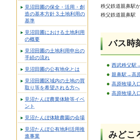
秩父鉄道親鼻駅か西
見沼田圃の保全・活用・創
造の基本方針 3.土地利用の
秩父鉄道親鼻駅
基準
見沼田圃における土地利用
の概要
バス時
見沼田圃の土地利用申出の
手続の流れ
西武秩父駅
見沼田圃の公有地化とは
親鼻駅→高
見沼田圃区域内の土地の買
高原牧場入
取り等を希望される方へ
高原牧場入
見沼たんぼ農業体験等イベ
ント
見沼たんぼ体験農園の会場
見沼たんぼ公有地利活用推
みどこ
進事業