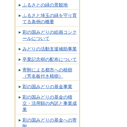
ふるさとの緑の景観地
ふるさと埼玉の緑を守り育
てる条例の概要
彩の国みどりの絵画コンク
ールについて
みどりの活動支援補助事業
卒業記念樹の配布について
寄附による都市への植樹
（芳名板付き植樹）
彩の国みどりの基金事業
彩の国みどりの基金の積
立・活用額の内訳と事業成
果
彩の国みどりの基金への寄
附