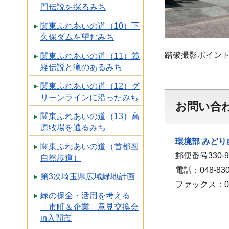
門伝説を探るみち
関東ふれあいの道（10）下
久保ダムを望むみち
踏破撮影ポイン
関東ふれあいの道（11）義
経伝説と滝のあるみち
関東ふれあいの道（12）グ
リーンラインに沿ったみち
お問い合
関東ふれあいの道（13）高
原牧場を通るみち
環境部
みどり
関東ふれあいの道（首都圏
郵便番号330-
自然歩道）
電話：048-830
第3次埼玉県広域緑地計画
ファックス：048
緑の保全・活用を考える
「市町＆企業」意見交換会
in入間市