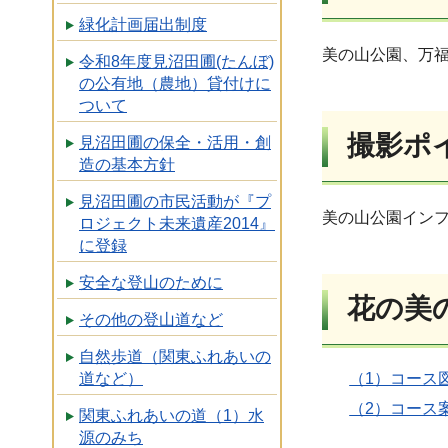
緑化計画届出制度
美の山公園、万
令和8年度見沼田圃(たんぼ)
の公有地（農地）貸付けに
ついて
撮影ポ
見沼田圃の保全・活用・創
造の基本方針
見沼田圃の市民活動が『プ
美の山公園イン
ロジェクト未来遺産2014』
に登録
安全な登山のために
花の美
その他の登山道など
自然歩道（関東ふれあいの
（1）コース図
道など）
（2）コース案
関東ふれあいの道（1）水
源のみち