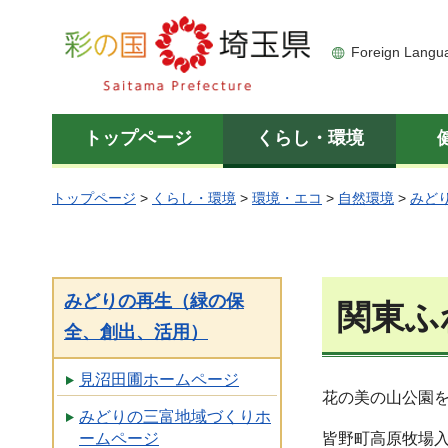
彩の国 埼玉県
Foreign Langu
トップページ
くらし・環境
トップページ
>
くらし・環境
>
環境・エコ
>
自然環境
>
みど
みどりの再生（緑の保
関東ふ
全、創出、活用）
見沼田圃ホームページ
花の美の山公園
みどりの三富地域づくりホ
皆野町高原牧場
ームページ