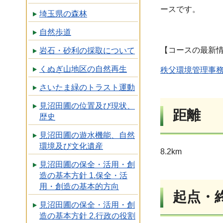
ースです。
埼玉県の森林
自然歩道
【コースの最新
岩石・砂利の採取について
くぬぎ山地区の自然再生
秩父環境管理事
さいたま緑のトラスト運動
見沼田圃の位置及び現状、
距離
歴史
見沼田圃の遊水機能、自然
環境及び文化遺産
8.2km
見沼田圃の保全・活用・創
造の基本方針 1.保全・活
用・創造の基本的方向
起点・
見沼田圃の保全・活用・創
造の基本方針 2.行政の役割