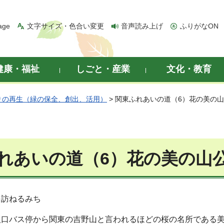
age
文字サイズ・色合い変更
音声読み上げ
ふりがなON
健康・福祉
しごと・産業
文化・教育
りの再生（緑の保全、創出、活用）
> 関東ふれあいの道（6）花の美の
れあいの道（6）花の美の山
を訪ねるみち
入口バス停から関東の吉野山と言われるほどの桜の名所である