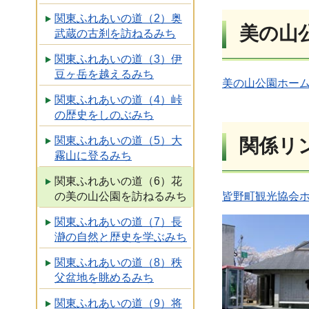
関東ふれあいの道（2）奥
美の山
武蔵の古刹を訪ねるみち
関東ふれあいの道（3）伊
豆ヶ岳を越えるみち
美の山公園ホー
関東ふれあいの道（4）峠
の歴史をしのぶみち
関東ふれあいの道（5）大
関係リ
霧山に登るみち
関東ふれあいの道（6）花
皆野町観光協会
の美の山公園を訪ねるみち
関東ふれあいの道（7）長
瀞の自然と歴史を学ぶみち
関東ふれあいの道（8）秩
父盆地を眺めるみち
関東ふれあいの道（9）将