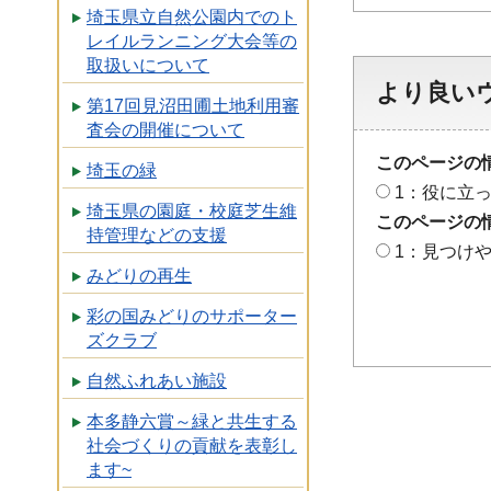
埼玉県立自然公園内でのト
レイルランニング大会等の
取扱いについて
より良い
第17回見沼田圃土地利用審
査会の開催について
このページの
埼玉の緑
1：役に立
埼玉県の園庭・校庭芝生維
このページの
持管理などの支援
1：見つけ
みどりの再生
彩の国みどりのサポーター
ズクラブ
自然ふれあい施設
本多静六賞～緑と共生する
社会づくりの貢献を表彰し
ます~