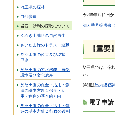
埼玉県の森林
令和8年7月1日
自然歩道
法人番号提供書（
岩石・砂利の採取について
くぬぎ山地区の自然再生
さいたま緑のトラスト運動
【重要
見沼田圃の位置及び現状、
歴史
埼玉県では、令和
見沼田圃の遊水機能、自然
た。
環境及び文化遺産
見沼田圃の保全・活用・創
詳細は
出納総務
造の基本方針 1.保全・活
用・創造の基本的方向
電子申請
見沼田圃の保全・活用・創
造の基本方針 2.行政の役割