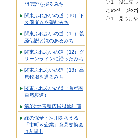
1：役に立
門伝説を探るみち
このページの
関東ふれあいの道（10）下
1：見つけ
久保ダムを望むみち
関東ふれあいの道（11）義
経伝説と滝のあるみち
関東ふれあいの道（12）グ
リーンラインに沿ったみち
関東ふれあいの道（13）高
原牧場を通るみち
関東ふれあいの道（首都圏
自然歩道）
第3次埼玉県広域緑地計画
緑の保全・活用を考える
「市町＆企業」意見交換会
in入間市