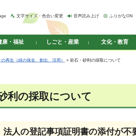
age
文字サイズ・色合い変更
音声読み上げ
ふりがなON
健康・福祉
しごと・産業
文化・教育
りの再生（緑の保全、創出、活用）
> 岩石・砂利の採取について
砂利の採取について
】法人の登記事項証明書の添付が不