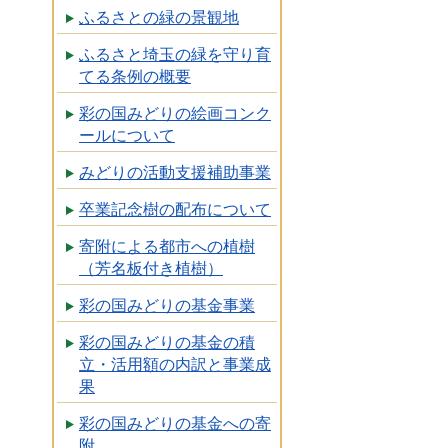
ふるさとの緑の景観地
ふるさと埼玉の緑を守り育
てる条例の概要
彩の国みどりの絵画コンク
ールについて
みどりの活動支援補助事業
卒業記念樹の配布について
寄附による都市への植樹
（芳名板付き植樹）
彩の国みどりの基金事業
彩の国みどりの基金の積
立・活用額の内訳と事業成
果
彩の国みどりの基金への寄
附