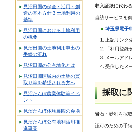
収入証紙に代わ
見沼田圃の保全・活用・創
造の基本方針 3.土地利用の
当該サービスを
基準
埼玉県電子
見沼田圃における土地利用
の概要
上記リンク
見沼田圃の土地利用申出の
「利用登録
手続の流れ
メールアド
見沼田圃の公有地化とは
受信したメ
見沼田圃区域内の土地の買
取り等を希望される方へ
採取に
見沼たんぼ農業体験等イベ
ント
見沼たんぼ体験農園の会場
岩石・砂利を採
見沼たんぼ公有地利活用推
認可のための手
進事業