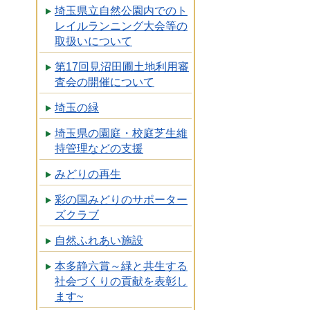
埼玉県立自然公園内でのト
レイルランニング大会等の
取扱いについて
第17回見沼田圃土地利用審
査会の開催について
埼玉の緑
埼玉県の園庭・校庭芝生維
持管理などの支援
みどりの再生
彩の国みどりのサポーター
ズクラブ
自然ふれあい施設
本多静六賞～緑と共生する
社会づくりの貢献を表彰し
ます~