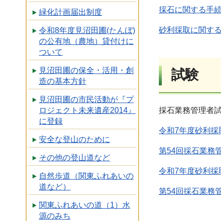
採石に関する手
緑化計画届出制度
砂利採取に関す
令和8年度見沼田圃(たんぼ)
の公有地（農地）貸付けに
ついて
見沼田圃の保全・活用・創
試験
造の基本方針
見沼田圃の市民活動が『プ
ロジェクト未来遺産2014』
採石業務管理者
に登録
令和7年度砂利採
安全な登山のために
第54回採石業務
その他の登山道など
令和7年度砂利採
自然歩道（関東ふれあいの
道など）
第54回採石業務
関東ふれあいの道（1）水
源のみち