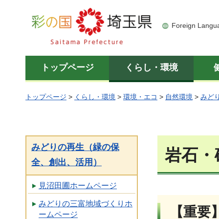
彩の国 埼玉県
Foreign Langu
トップページ
くらし・環境
トップページ
>
くらし・環境
>
環境・エコ
>
自然環境
>
みど
みどりの再生（緑の保
岩石・
全、創出、活用）
見沼田圃ホームページ
みどりの三富地域づくりホ
【重要
ームページ