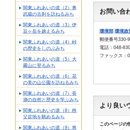
関東ふれあいの道（2）奥
お問い合
武蔵の古刹を訪ねるみち
関東ふれあいの道（3）伊
豆ヶ岳を越えるみち
環境部
環境政
郵便番号330
関東ふれあいの道（4）峠
電話：048-830
の歴史をしのぶみち
ファックス：048
関東ふれあいの道（5）大
霧山に登るみち
関東ふれあいの道（6）花
の美の山公園を訪ねるみち
関東ふれあいの道（7）長
瀞の自然と歴史を学ぶみち
より良い
関東ふれあいの道（8）秩
父盆地を眺めるみち
このページの
関東ふれあいの道（9）将