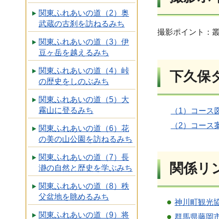
関東ふれあいの道（2）奥
武蔵の古刹を訪ねるみち
撮影ポイント：叢
関東ふれあいの道（3）伊
豆ヶ岳を越えるみち
関東ふれあいの道（4）峠
下久保
の歴史をしのぶみち
関東ふれあいの道（5）大
霧山に登るみち
（1）コース図
（2）コース案
関東ふれあいの道（6）花
の美の山公園を訪ねるみち
関東ふれあいの道（7）長
関係リ
瀞の自然と歴史を学ぶみち
関東ふれあいの道（8）秩
父盆地を眺めるみち
神川町観光
関東ふれあいの道（9）将
群馬県藤岡