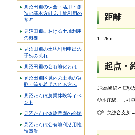
見沼田圃の保全・活用・創
造の基本方針 3.土地利用の
距離
基準
見沼田圃における土地利用
の概要
11.2km
見沼田圃の土地利用申出の
手続の流れ
起点・
見沼田圃の公有地化とは
見沼田圃区域内の土地の買
取り等を希望される方へ
JR高崎線本庄駅
見沼たんぼ農業体験等イベ
◎本庄駅←→神泉総
ント
◎神泉総合支所←→
見沼たんぼ体験農園の会場
見沼たんぼ公有地利活用推
進事業