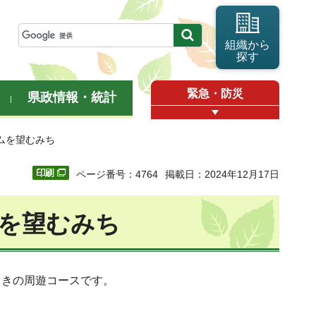
組織から
探す
緊急・防災
県政情報・統計
ムを望むみち
ページ番号：4764
掲載日：2024年12月17日
ムを望むみち
向きの周遊コースです。