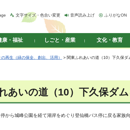
age
文字サイズ・色合い変更
音声読み上げ
ふりがなON
健康・福祉
しごと・産業
文化・教育
りの再生（緑の保全、創出、活用）
> 関東ふれあいの道（10）下久保ダ
れあいの道（10）下久保ダ
ス停
から城峰公園を経て湖岸をめぐり登仙橋バス停に戻る家族