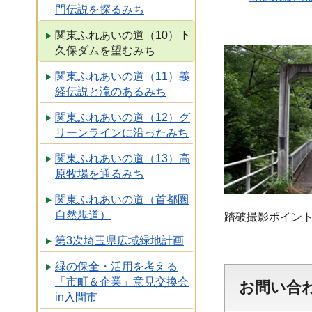
門伝説を探るみち
関東ふれあいの道（10）下
久保ダムを望むみち
関東ふれあいの道（11）義
経伝説と滝のあるみち
関東ふれあいの道（12）グ
リーンラインに沿ったみち
関東ふれあいの道（13）高
原牧場を通るみち
関東ふれあいの道（首都圏
自然歩道）
踏破撮影ポイント
第3次埼玉県広域緑地計画
緑の保全・活用を考える
「市町＆企業」意見交換会
お問い合
in入間市