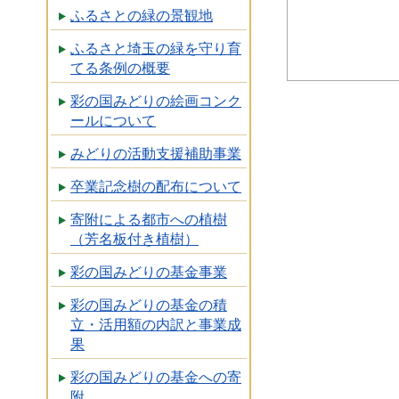
ふるさとの緑の景観地
ふるさと埼玉の緑を守り育
てる条例の概要
彩の国みどりの絵画コンク
ールについて
みどりの活動支援補助事業
卒業記念樹の配布について
寄附による都市への植樹
（芳名板付き植樹）
彩の国みどりの基金事業
彩の国みどりの基金の積
立・活用額の内訳と事業成
果
彩の国みどりの基金への寄
附