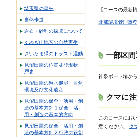
埼玉県の森林
【コースの最新
自然歩道
北部環境管理事務
岩石・砂利の採取について
くぬぎ山地区の自然再生
さいたま緑のトラスト運動
一部区間
見沼田圃の位置及び現状、
歴史
神泉ボート場か
見沼田圃の遊水機能、自然
環境及び文化遺産
クマに注
見沼田圃の保全・活用・創
造の基本方針 1.保全・活
用・創造の基本的方向
このコースにお
見沼田圃の保全・活用・創
意ください。
ク
造の基本方針 2.行政の役割