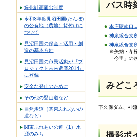
バス時
緑化計画届出制度
令和8年度見沼田圃(たんぼ)
の公有地（農地）貸付けに
本庄駅南口
ついて
神泉総合支
見沼田圃の保全・活用・創
神泉総合支
造の基本方針
※矢納・冬
「今里」の
見沼田圃の市民活動が『プ
ロジェクト未来遺産2014』
に登録
みどこ
安全な登山のために
その他の登山道など
下久保ダム、神
自然歩道（関東ふれあいの
道など）
関東ふれあいの道（1）水
撮影ポ
源のみち