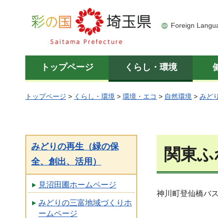
彩の国 埼玉県
Foreign Langu
トップページ
くらし・環境
トップページ
>
くらし・環境
>
環境・エコ
>
自然環境
>
みど
みどりの再生（緑の保
関東ふ
全、創出、活用）
見沼田圃ホームページ
神川町登仙橋バ
みどりの三富地域づくりホ
ームページ