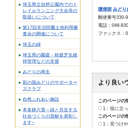
埼玉県立自然公園内でのト
環境部
みどり
レイルランニング大会等の
取扱いについて
郵便番号330-
電話：048-830
第17回見沼田圃土地利用審
ファックス：048
査会の開催について
埼玉の緑
埼玉県の園庭・校庭芝生維
持管理などの支援
みどりの再生
より良い
彩の国みどりのサポーター
ズクラブ
自然ふれあい施設
このページの
1：役に立
本多静六賞～緑と共生する
このページの
社会づくりの貢献を表彰し
ます~
1：見つけ