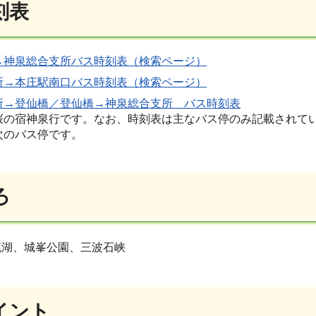
刻表
→神泉総合支所バス時刻表（検索ページ）
所→本庄駅南口バス時刻表（検索ページ）
所→登仙橋／登仙橋→神泉総合支所 バス時刻表
桜の宿神泉行です。なお、時刻表は主なバス停のみ記載されて
次のバス停です。
ろ
流湖、城峯公園、三波石峡
イント