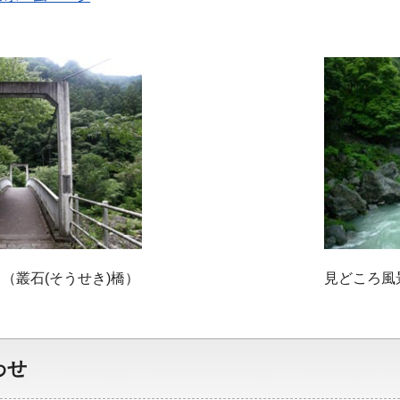
（叢石(そうせき)橋）
見どころ風
わせ